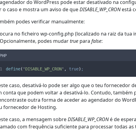
agendador do WordPress pode estar desativado na configu
r o caso e mostra um aviso de que
DISABLE_WP_CRON
está c
mbém podes verificar manualmente:
ocura no ficheiro wp-config.php (localizado na raiz da tua 
 Opcionalmente, podes mudar
true
para
false
:
PHP
define
(
'
DISABLE_WP_CRON
'
,
true
)
;
ste caso, desativá-lo pode ser algo que o teu fornecedor d
 conta que podem voltar a desativá-lo. Contudo, também p
encontraste outra forma de aceder ao agendador do WordPr
u fornecedor de Hosting.
ste caso, a mensagem sobre
DISABLE_WP_CRON
é de espera
amado com frequência suficiente para processar todas as t