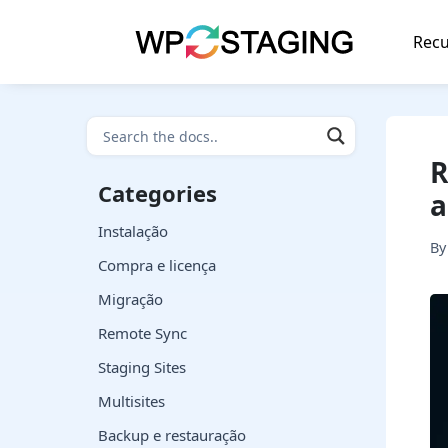
Skip
to
Recu
content
R
Categories
a
Instalação
B
Compra e licença
Migração
Remote Sync
Staging Sites
Multisites
Backup e restauração