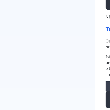
Nã
T
Ou
pr
Is
pe
e 
li