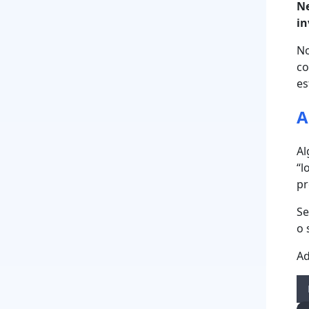
Ne
in
N
co
es
A
Al
“l
pr
Se
o 
Ad