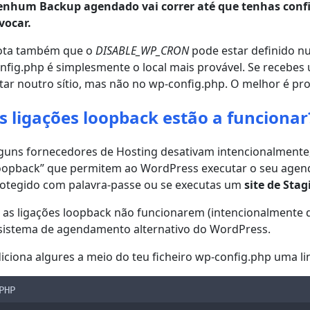
nhum Backup agendado vai correr até que tenhas conf
vocar.
ota também que o
DISABLE_WP_CRON
pode estar definido n
nfig.php é simplesmente o local mais provável. Se receb
tar noutro sítio, mas não no wp-config.php. O melhor é pr
s ligações loopback estão a funcionar
guns fornecedores de Hosting desativam intencionalmente
oopback” que permitem ao WordPress executar o seu agenda
otegido com palavra-passe ou se executas um
site de Stag
 as ligações loopback não funcionarem (intencionalmente 
sistema de agendamento alternativo do WordPress.
iciona algures a meio do teu ficheiro wp-config.php uma li
PHP