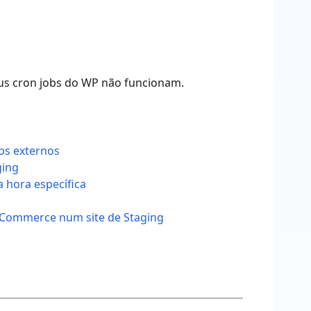
eus cron jobs do WP não funcionam.
obs externos
ging
 hora específica
oCommerce num site de Staging