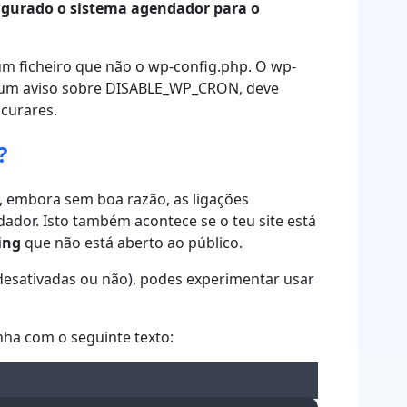
igurado o sistema agendador para o
um ficheiro que não o wp-config.php. O wp-
es um aviso sobre DISABLE_WP_CRON, deve
ocurares.
?
, embora sem boa razão, as ligações
dor. Isto também acontece se o teu site está
ing
que não está aberto ao público.
desativadas ou não), podes experimentar usar
nha com o seguinte texto: