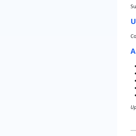
Su
U
C
A
Up
P