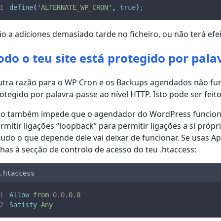
define
(
'
ALTERNATE_WP_CRON
'
,
true
)
;
o a adiciones demasiado tarde no ficheiro, ou não terá efei
odo o teu site está protegido por pala
tra razão para o WP Cron e os Backups agendados não func
otegido por palavra-passe ao nível HTTP. Isto pode ser feito
to também impede que o agendador do WordPress funcione.
rmitir ligações “loopback” para permitir ligações a si pró
tudo o que depende dele vai deixar de funcionar. Se usas Ap
nhas à secção de controlo de acesso do teu .htaccess:
.htaccess
Allow
from
0.0
.0.0
Satisfy
Any