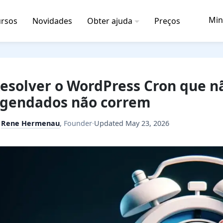
Min
rsos
Novidades
Obter ajuda
Preços
esolver o WordPress Cron que n
gendados não correm
y
Rene Hermenau
,
Founder
·
Updated
May 23, 2026