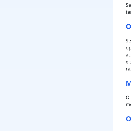
Se
ta
O
Se
op
ac
é 
ra
M
O 
mo
O