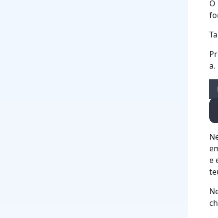
O 
fo
Ta
Pr
a.
Ne
em
e 
te
Ne
ch