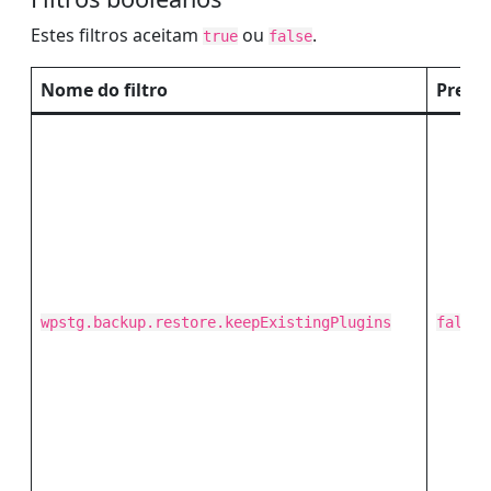
Estes filtros aceitam
ou
.
true
false
Nome do filtro
Predef
wpstg.backup.restore.keepExistingPlugins
false