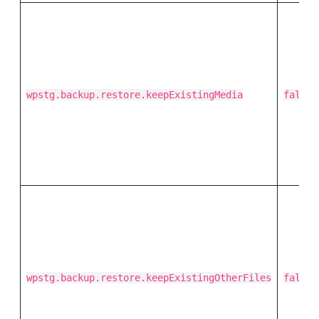
wpstg.backup.restore.keepExistingMedia
false
wpstg.backup.restore.keepExistingOtherFiles
false