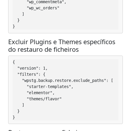
      "wp_commentmeta",

      "wp_wc_orders"

    ]

  }

}
Excluir Plugins e Themes específicos
do restauro de ficheiros
{

  "version": 1,

  "filters": {

    "wpstg.backup.restore.exclude_paths": [

      "starter-templates",

      "elementor",

      "themes/flavor"

    ]

  }

}