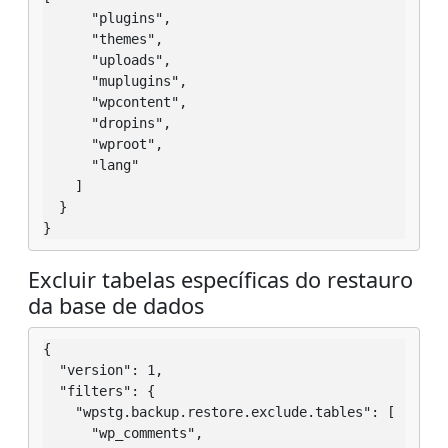
      "plugins",

      "themes",

      "uploads",

      "muplugins",

      "wpcontent",

      "dropins",

      "wproot",

      "lang"

    ]

  }

}
Excluir tabelas específicas do restauro
da base de dados
{

  "version": 1,

  "filters": {

    "wpstg.backup.restore.exclude.tables": [

      "wp_comments",
