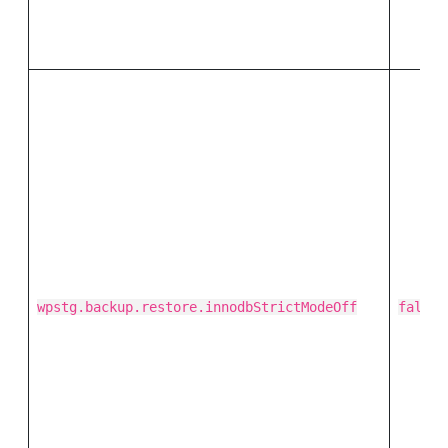
wpstg.backup.restore.innodbStrictModeOff
false