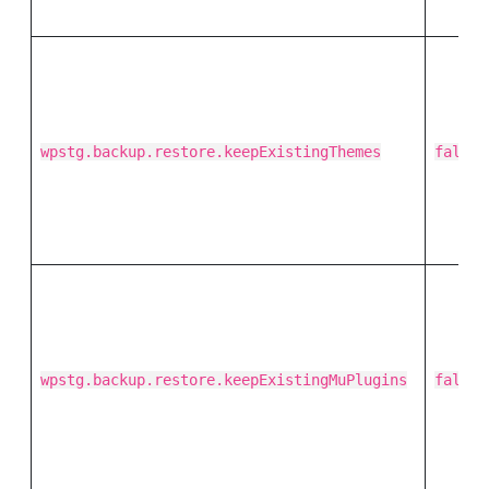
wpstg.backup.restore.keepExistingThemes
false
wpstg.backup.restore.keepExistingMuPlugins
false