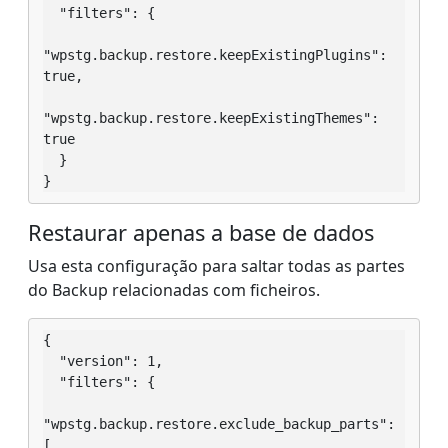
  "filters": {

"wpstg.backup.restore.keepExistingPlugins": 
true,

"wpstg.backup.restore.keepExistingThemes": 
true

  }

}
Restaurar apenas a base de dados
Usa esta configuração para saltar todas as partes
do Backup relacionadas com ficheiros.
{

  "version": 1,

  "filters": {

"wpstg.backup.restore.exclude_backup_parts": 
[
