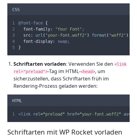
CSS
@font-face
{
font-family
:
'
Your Font
'
;
src
:
url
(
'
your-font.woff2
'
)
 format
(
'
woff2
'
)
;
font-display
:
swap;
}
Schriftarten vorladen
: Verwenden Sie den
<link
-Tag im HTML-
, um
rel="preload">
<head>
sicherzustellen, dass Schriftarten früh im
Rendering-Prozess geladen werden:
HTML
<link
rel
=
"
preload
"
href
=
"
your-font.woff2
"
as
=
"
f
Schriftarten mit WP Rocket vorladen