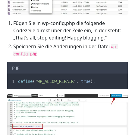
Fügen Sie in wp-config.php die folgende
Codezeile direkt über der Zeile ein, in der steht:
„That’s all, stop editing! Happy blogging."
Speichern Sie die Änderungen in der Datei
wp-
.
config.php
PHP
define
(
'
WP_ALLOW_REPAIR
'
,
true
)
;