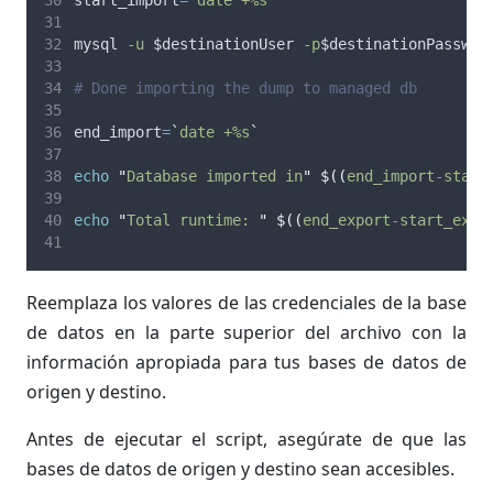
mysql 
-u
$destinationUser
-p
$destinationPasswor
# Done importing the dump to managed db
end_import
=
`
date +%s
`
echo
"
Database imported in
"
$((
end_import
-
start
echo
"
Total runtime: 
"
$((
end_export
-
start_expo
Reemplaza los valores de las credenciales de la base
de datos en la parte superior del archivo con la
información apropiada para tus bases de datos de
origen y destino.
Antes de ejecutar el script, asegúrate de que las
bases de datos de origen y destino sean accesibles.