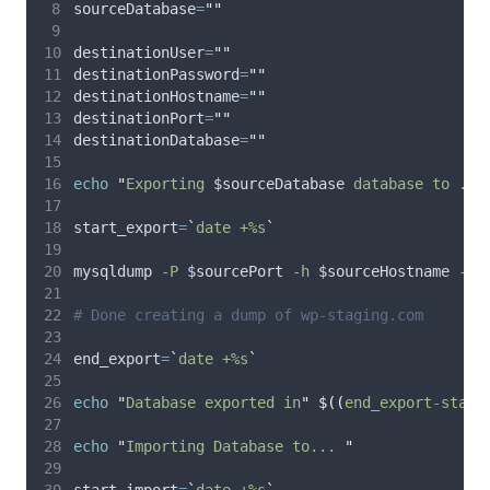
sourceDatabase
=
""
destinationUser
=
""
destinationPassword
=
""
destinationHostname
=
""
destinationPort
=
""
destinationDatabase
=
""
echo
"
Exporting 
$sourceDatabase
 database to ./w
start_export
=
`
date +%s
`
mysqldump 
-P
$sourcePort
-h
$sourceHostname
-u
# Done creating a dump of wp-staging.com
end_export
=
`
date +%s
`
echo
"
Database exported in
"
$((
end_export
-
start
echo
"
Importing Database to... 
"
start_import
=
`
date +%s
`