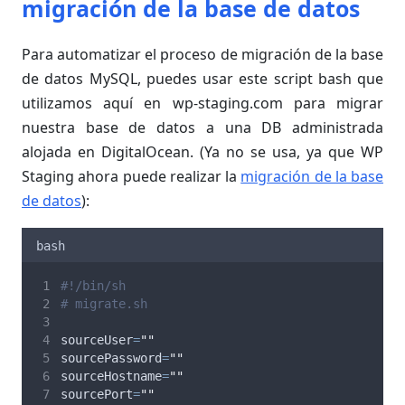
migración de la base de datos
Para automatizar el proceso de migración de la base
de datos MySQL, puedes usar este script bash que
utilizamos aquí en wp-staging.com para migrar
nuestra base de datos a una DB administrada
alojada en DigitalOcean. (Ya no se usa, ya que WP
Staging ahora puede realizar la
migración de la base
de datos
):
bash
#!/bin/sh
# migrate.sh
sourceUser
=
""
sourcePassword
=
""
sourceHostname
=
""
sourcePort
=
""