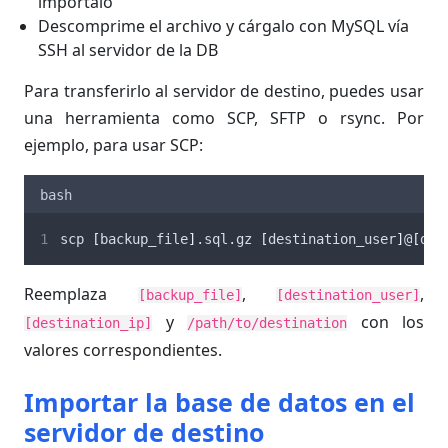
impórtalo
Descomprime el archivo y cárgalo con MySQL vía
SSH al servidor de la DB
Para transferirlo al servidor de destino, puedes usar
una herramienta como SCP, SFTP o rsync. Por
ejemplo, para usar SCP:
bash
scp 
[
backup_file
]
.sql.gz 
[
destination_user
]
@
[
des
Reemplaza
,
,
[backup_file]
[destination_user]
y
con los
[destination_ip]
/path/to/destination
valores correspondientes.
Importar la base de datos en el
servidor de destino