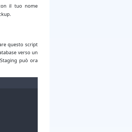
con il tuo nome
ckup.
re questo script
database verso un
 Staging può ora