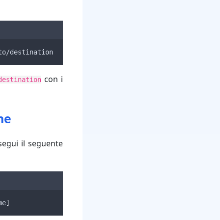
to/destination
con i
destination
ne
esegui il seguente
me
]