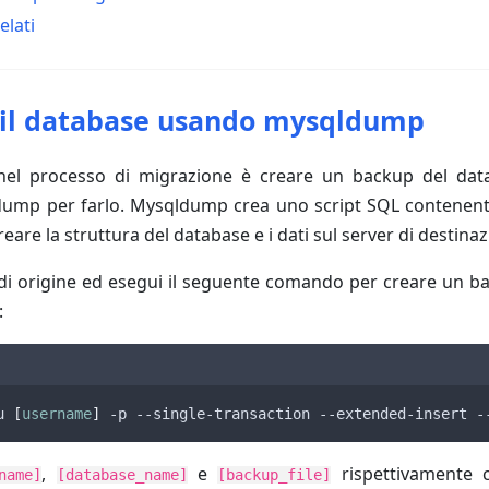
elati
 il database usando mysqldump
nel processo di migrazione è creare un backup del data
mp per farlo. Mysqldump crea uno script SQL contenente
reare la struttura del database e i dati sul server di destinaz
 di origine ed esegui il seguente comando per creare un 
:
u 
[
username
]
 -p --single-transaction --extended-insert -
,
e
rispettivamente 
name]
[database_name]
[backup_file]