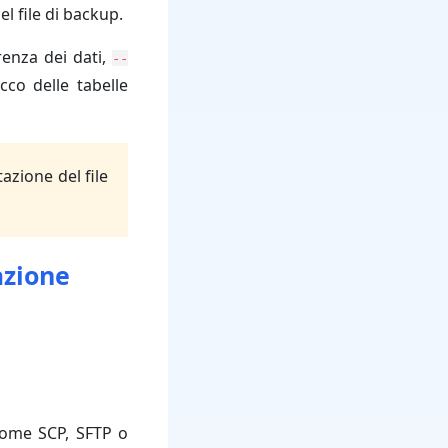
l file di backup.
renza dei dati,
--
cco delle tabelle
azione del file
azione
 come SCP, SFTP o