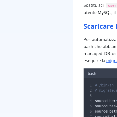
Sostituisci
[user
utente MySQL, il
Scaricare 
Per automatizzar
bash che abbiamo
managed DB ospi
eseguire la
migra
bash
#!/bin/sh
# migrate.
sourceUser
sourcePass
sourceHost
sourcePort