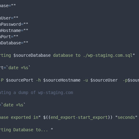
base
=
""
nUser
=
""
nPassword
=
""
nHostname
=
""
nPort
=
""
nDatabase
=
""
rting 
$sourceDatabase
 database to ./wp-staging.com.sql
"
rt
=
`
date +%s
`
-P
$sourcePort
-h
$sourceHostname
-u
$sourceUser
-p
$sou
ating a dump of wp-staging.com
=
`
date +%s
`
base exported in
"
$((
end_export
-
start_export
))
"
seconds
"
rting Database to... 
"