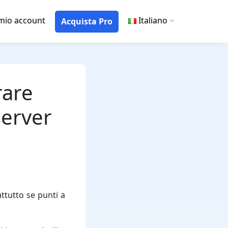
 mio account
Italiano
Acquista Pro
rare
server
ttutto se punti a