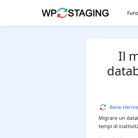
Skip
to
Funz
content
Il 
datab
Author
Rene Herm
Migrare un datab
tempi di inattivi