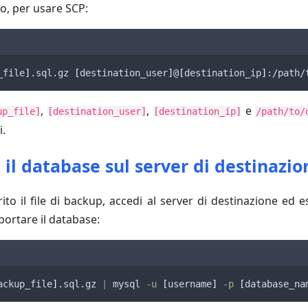
o, per usare SCP:
_file
]
.sql.gz 
[
destination_user
]
@
[
destination_ip
]
:/path/
,
,
e
up_file]
[destination_user]
[destination_ip]
/path/to/
i.
il database sul server di destinazio
ito il file di backup, accedi al server di destinazione ed 
ortare il database:
ackup_file
]
.sql.gz 
|
 mysql 
-u
[
username
]
-p
[
database_na