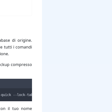
base di origine.
 tutti i comandi
ione.
backup compresso
-quick --lock-tables=false 
[
database_name
]
|
 gzip 
>
[
bac
con il tuo nome