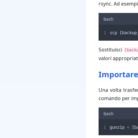
rsync. Ad esempi
bash
scp 
[
backup
Sostituisci
[back
valori appropriat
Importare 
Una volta trasfer
comando per imp
bash
gunzip 
<
[
b