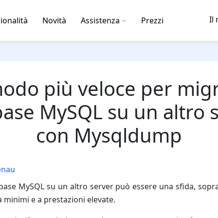
Il
ionalità
Novità
Assistenza
Prezzi
modo più veloce per mig
ase MySQL su un altro 
con Mysqldump
enau
ase MySQL su un altro server può essere una sfida, sopra
tà minimi e a prestazioni elevate.