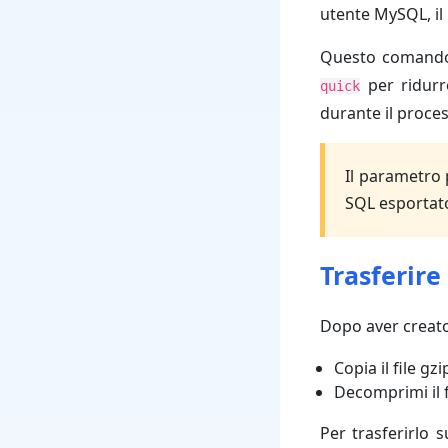
utente MySQL, il
Questo comando 
per ridurre
quick
durante il proce
Il parametro 
SQL esportato
Trasferire
Dopo aver creato 
Copia il file g
Decomprimi il f
Per trasferirlo 