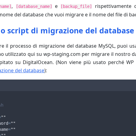
,
e
rispettivamente 
name]
[database_name]
[backup_file]
 nome del database che vuoi migrare e il nome del file di ba
lo script di migrazione del database
e il processo di migrazione del database MySQL, puoi usa
 utilizzato qui su wp-staging.com per migrare il nostro 
tato su DigitalOcean. (Non viene più usato perché WP
zione del database
):
sh
=
""
word
=
""
name
=
""
=
""