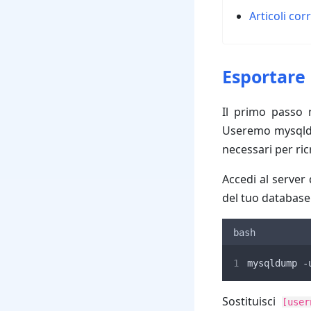
Articoli corr
Esportare
Il primo passo 
Useremo mysqldu
necessari per ric
Accedi al server
del tuo database
bash
mysqldump -
Sostituisci
[user