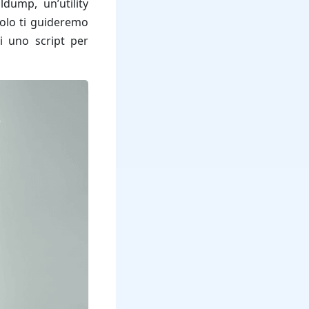
dump, un’utility
colo ti guideremo
i uno script per