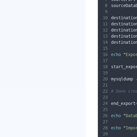
sourceData
destinatio
destinatio
destinatio
destinatio
destinatio
echo
"
Expo
start_expo
mysqldump 
# Done cre
end_export
echo
"
Data
echo
"
Impo