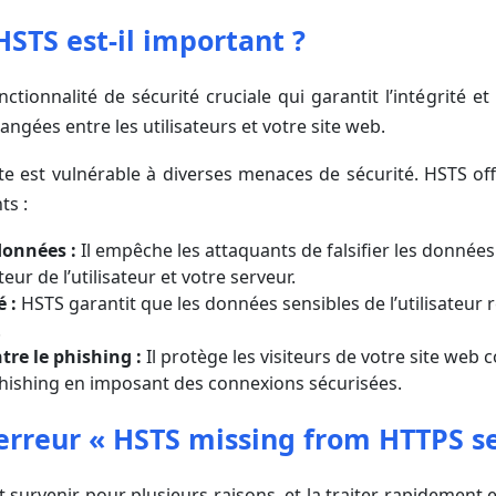
STS est-il important ?
tionnalité de sécurité cruciale qui garantit l’intégrité et 
ngées entre les utilisateurs et votre site web.
site est vulnérable à diverses menaces de sécurité. HSTS off
ts :
données :
Il empêche les attaquants de falsifier les donnée
eur de l’utilisateur et votre serveur.
é :
HSTS garantit que les données sensibles de l’utilisateur 
.
tre le phishing :
Il protège les visiteurs de votre site web c
phishing en imposant des connexions sécurisées.
’erreur « HSTS missing from HTTPS s
 survenir pour plusieurs raisons, et la traiter rapidement 