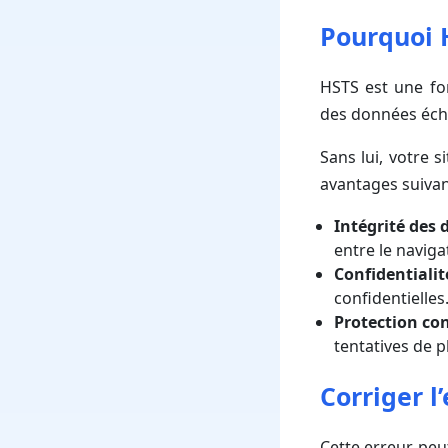
Pourquoi H
HSTS est une fonc
des données écha
Sans lui, votre 
avantages suivan
Intégrité des 
entre le navigat
Confidentialit
confidentielles
Protection con
tentatives de 
Corriger l
Cette erreur peut