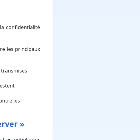
la confidentialité
re les principaux
s transmises
restent
ontre les
erver »
est essentiel pour