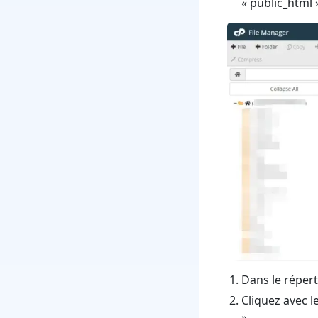
« public_html 
Dans le répert
Cliquez avec l
».