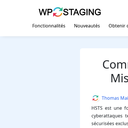
Skip
to
content
Fonctionnalités
Nouveautés
Obtenir d
Comm
Mis
Author
Thomas Mai
HSTS est une fo
cyberattaques t
sécurisées excl