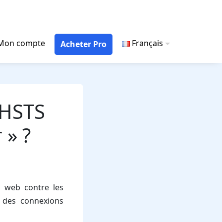
Mon compte
Français
Acheter Pro
 HSTS
 » ?
s web contre les
e des connexions