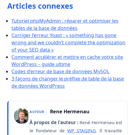
Articles connexes
Tutoriel phpMyAdmin : réparer et optimiser les
tables de la base de données
Corriger l’erreur Yoast : « something has gone
wrong and we couldn’t complete the optimization
of your SEO data »
Comment accélérer et mettre en cache votre site
WordPress – guide ultime
Codes d’erreur de base de données MySQL
3 façons de changer le préfixe de table de la base
de données WordPress
Rene Hermenau
AUTEUR :
À propos de l'auteur :
René Hermenau est
le fondateur de
WP STAGING
. Il travaille