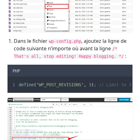
Dans le fichier
, ajoutez la ligne de
wp-config.php
code suivante n’importe où avant la ligne
/*
:
That's all, stop editing! Happy blogging. */
PHP
define
(
'
WP_POST_REVISIONS
'
,
3
)
;
// Limit to 3 re