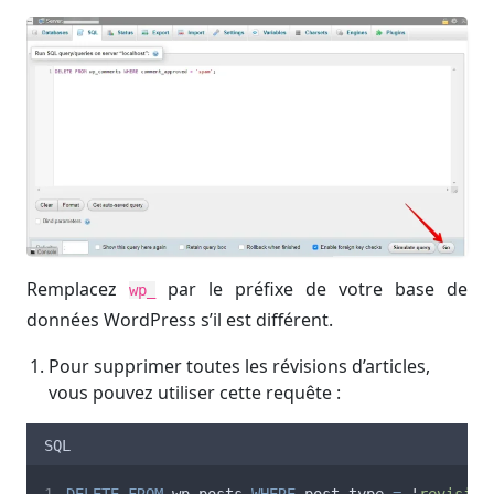
Remplacez
par le préfixe de votre base de
wp_
données WordPress s’il est différent.
Pour supprimer toutes les révisions d’articles,
vous pouvez utiliser cette requête :
SQL
DELETE
FROM
 wp_posts 
WHERE
 post_type 
=
'
revision