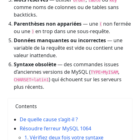
order
table
key
comme noms de colonnes ou de tables sans
backticks.
Parenthèses non appariées
— une
non fermée
(
ou une
en trop dans une sous-requête.
)
Données manquantes ou incorrectes
— une
variable de la requête est vide ou contient une
valeur inattendue.
Syntaxe obsolète
— des commandes issues
d’anciennes versions de MySQL (
,
TYPE=MyISAM
) qui échouent sur les serveurs
CHARSET=latin1
plus récents.
Contents
De quelle cause s’agit-il ?
Résoudre l’erreur MySQL 1064
1. Vérifiez deux fois votre syntaxe