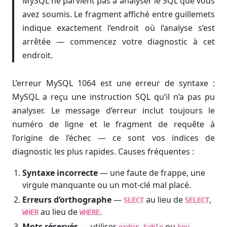
MySQL ne parvient pas à analyser le SQL que vous
avez soumis. Le fragment affiché entre guillemets
indique exactement l’endroit où l’analyse s’est
arrêtée — commencez votre diagnostic à cet
endroit.
L’erreur MySQL 1064 est une erreur de syntaxe :
MySQL a reçu une instruction SQL qu’il n’a pas pu
analyser. Le message d’erreur inclut toujours le
numéro de ligne et le fragment de requête à
l’origine de l’échec — ce sont vos indices de
diagnostic les plus rapides. Causes fréquentes :
Syntaxe incorrecte
— une faute de frappe, une
virgule manquante ou un mot-clé mal placé.
Erreurs d’orthographe
—
au lieu de
,
SLECT
SELECT
au lieu de
.
WHER
WHERE
Mots réservés
— utiliser
,
ou