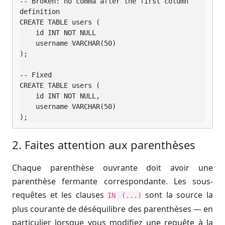
-- Broken: no comma after the first column 
definition

CREATE TABLE users (

    id INT NOT NULL

    username VARCHAR(50)

);

-- Fixed

CREATE TABLE users (

    id INT NOT NULL,

    username VARCHAR(50)

);
2. Faites attention aux parenthèses
Chaque parenthèse ouvrante doit avoir une
parenthèse fermante correspondante. Les sous-
requêtes et les clauses
sont la source la
IN (...)
plus courante de déséquilibre des parenthèses — en
particulier lorsque vous modifiez une requête à la