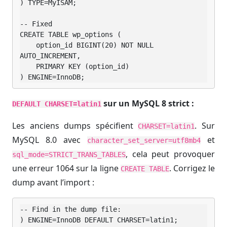
) TYPE=MyISAM;

-- Fixed

CREATE TABLE wp_options (

    option_id BIGINT(20) NOT NULL 
AUTO_INCREMENT,

    PRIMARY KEY (option_id)

) ENGINE=InnoDB;
sur un MySQL 8 strict :
DEFAULT CHARSET=latin1
Les anciens dumps spécifient
. Sur
CHARSET=latin1
MySQL 8.0 avec
et
character_set_server=utf8mb4
, cela peut provoquer
sql_mode=STRICT_TRANS_TABLES
une erreur 1064 sur la ligne
. Corrigez le
CREATE TABLE
dump avant l’import :
-- Find in the dump file:

) ENGINE=InnoDB DEFAULT CHARSET=latin1;
