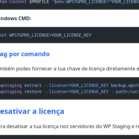
Add-Content
 $PROFILE 
'$env:WPSTGPRO_LICENSE="YOUR_LICENS
indows CMD:
set
WPSTGPRO_LICENSE=YOUR_LICENSE_KEY
lag por comando
mbém podes fornecer a tua chave de licença diretamente
wpstaging
extract
--license=YOUR_LICENSE_KEY
backup.wpst
wpstaging
restore
--license=YOUR_LICENSE_KEY
--path=/var
esativar a licença
ra desativar a tua licença nos servidores do WP Staging e