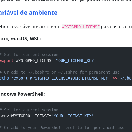
ariável de ambiente
fine a variável de ambiente
para usar a t
WPSTGPRO_LICENSE
nux, macOS, WSL:
# Set for current session
export
 WPSTGPRO_LICENSE
=
YOUR_LICENSE_KEY
# Or add to ~/.bashrc or ~/.zshrc for permanent use
echo
'export WPSTGPRO_LICENSE=YOUR_LICENSE_KEY'
>>
~/.ba
indows PowerShell:
# Set for current session
$env:WPSTGPRO_LICENSE=
"YOUR_LICENSE_KEY"
# Or add to your PowerShell profile for permanent use