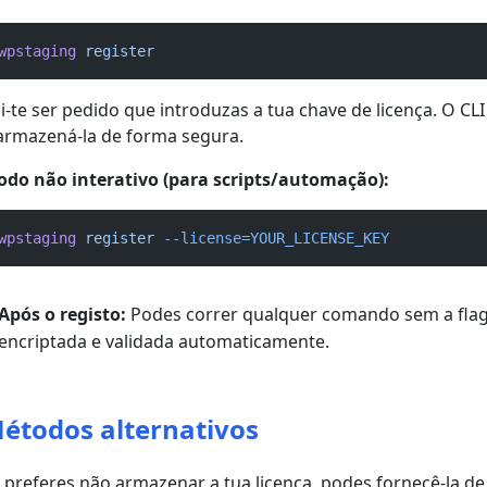
wpstaging
register
i-te ser pedido que introduzas a tua chave de licença. O CL
armazená-la de forma segura.
do não interativo (para scripts/automação):
wpstaging
register
--license=YOUR_LICENSE_KEY
Após o registo:
Podes correr qualquer comando sem a fla
encriptada e validada automaticamente.
étodos alternativos
 preferes não armazenar a tua licença, podes fornecê-la de