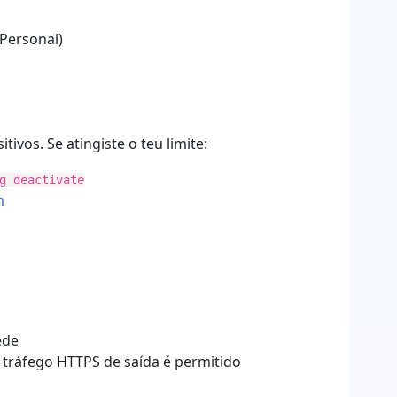
Personal)
ivos. Se atingiste o teu limite:
g deactivate
m
ede
o tráfego HTTPS de saída é permitido