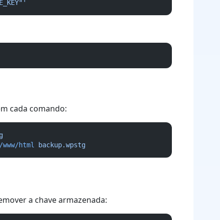
E_KEY"'
 em cada comando:
g
/www/html
backup.wpstg
 remover a chave armazenada: