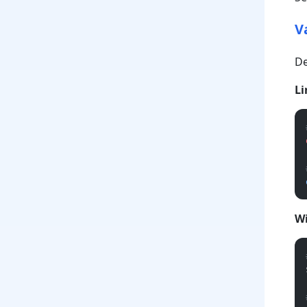
V
De
Li
W