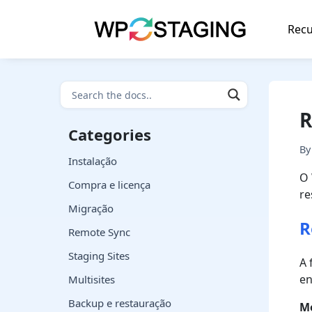
Skip
to
Recu
content
R
Categories
B
Instalação
O 
Compra e licença
re
Migração
R
Remote Sync
Staging Sites
A 
en
Multisites
Backup e restauração
Mo