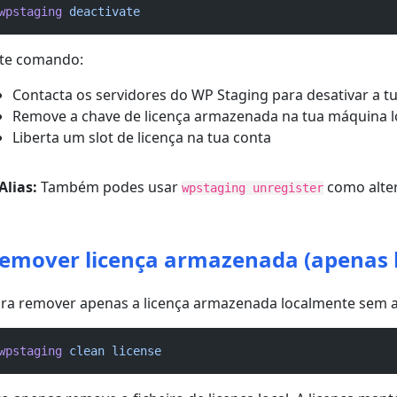
wpstaging
deactivate
te comando:
Contacta os servidores do WP Staging para desativar a tu
Remove a chave de licença armazenada na tua máquina l
Liberta um slot de licença na tua conta
Alias:
Também podes usar
como alte
wpstaging unregister
emover licença armazenada (apenas l
ra remover apenas a licença armazenada localmente sem a 
wpstaging
clean
license