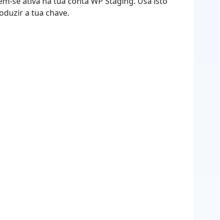
tém-se ativa na tua conta WP Staging. Usa isto
oduzir a tua chave.