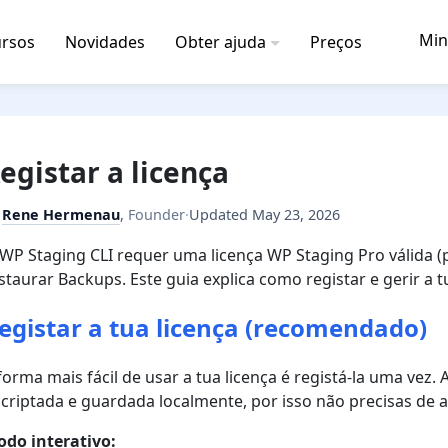
Min
rsos
Novidades
Obter ajuda
Preços
egistar a licença
y
Rene Hermenau
,
Founder
·
Updated
May 23, 2026
WP Staging CLI requer uma licença WP Staging Pro válida (
staurar Backups. Este guia explica como registar e gerir a t
egistar a tua licença (recomendado)
forma mais fácil de usar a tua licença é registá-la uma vez. 
criptada e guardada localmente, por isso não precisas de 
do interativo: