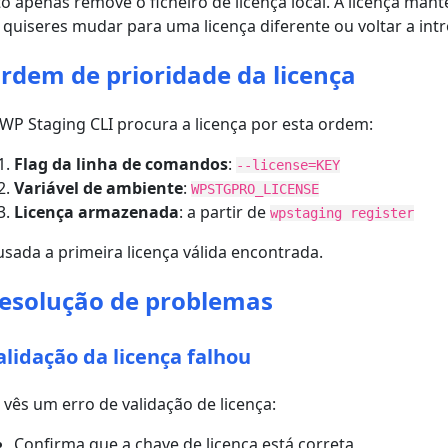
to apenas remove o ficheiro de licença local. A licença man
 quiseres mudar para uma licença diferente ou voltar a intr
rdem de prioridade da licença
WP Staging CLI procura a licença por esta ordem:
Flag da linha de comandos
:
--license=KEY
Variável de ambiente
:
WPSTGPRO_LICENSE
Licença armazenada
: a partir de
wpstaging register
usada a primeira licença válida encontrada.
esolução de problemas
alidação da licença falhou
 vês um erro de validação de licença:
Confirma que a chave de licença está correta