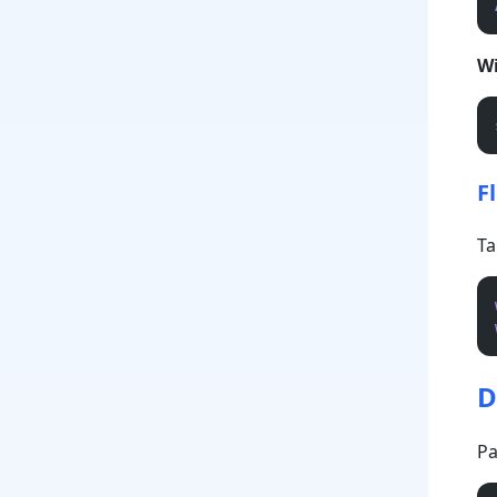
W
F
Ta
D
Pa