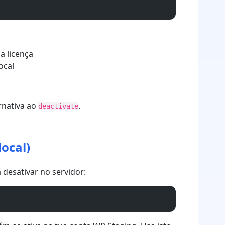
a licença
ocal
rnativa ao
.
deactivate
ocal)
desativar no servidor: