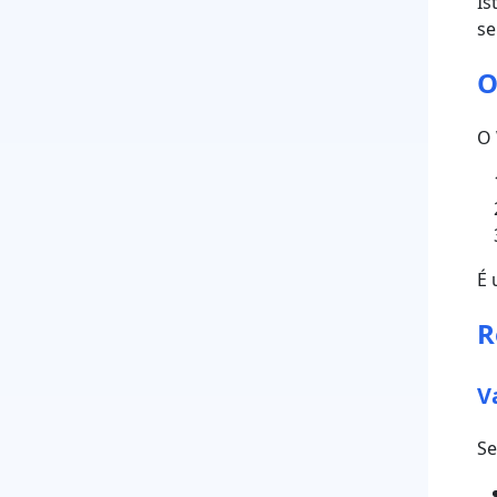
Is
se
O
O 
É 
R
V
Se