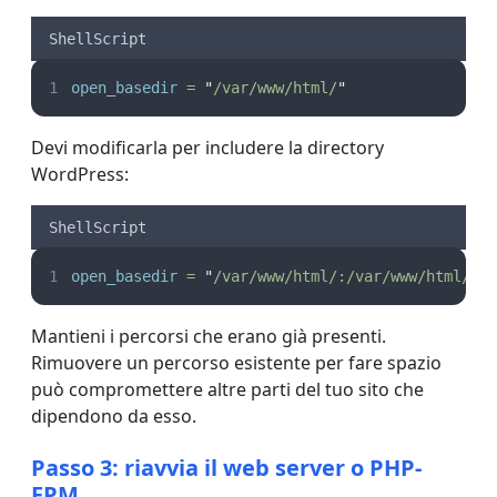
ShellScript
open_basedir
=
"
/var/www/html/
"
Devi modificarla per includere la directory
WordPress:
ShellScript
open_basedir
=
"
/var/www/html/:/var/www/html/wo
Mantieni i percorsi che erano già presenti.
Rimuovere un percorso esistente per fare spazio
può compromettere altre parti del tuo sito che
dipendono da esso.
Passo 3: riavvia il web server o PHP-
FPM