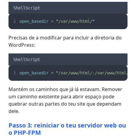
ShellScript
open_basedir
=
"
/var/www/html/
"
Precisas de a modificar para incluir a diretoria do
WordPress:
ShellScript
open_basedir
=
"
/var/www/html/:/var/www/html/wo
Mantém os caminhos que já lá estavam. Remover
um caminho existente para abrir espaço pode
quebrar outras partes do teu site que dependam
dele.
Passo 3: reiniciar o teu servidor web ou
o PHP-FPM