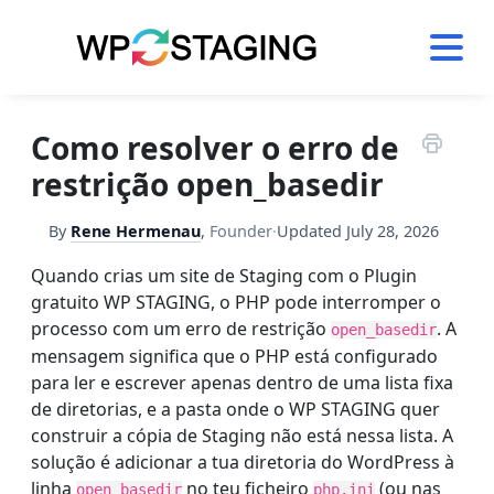
Skip
to
content
Como resolver o erro de
restrição open_basedir
By
Rene Hermenau
,
Founder
·
Updated
July 28, 2026
Quando crias um site de Staging com o Plugin
gratuito WP STAGING, o PHP pode interromper o
processo com um erro de restrição
. A
open_basedir
mensagem significa que o PHP está configurado
para ler e escrever apenas dentro de uma lista fixa
de diretorias, e a pasta onde o WP STAGING quer
construir a cópia de Staging não está nessa lista. A
solução é adicionar a tua diretoria do WordPress à
linha
no teu ficheiro
(ou nas
open_basedir
php.ini