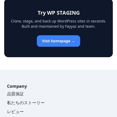
Try WP STAGING
Clone, stage, and back up WordPress sites in seconds.
Built and maintained by Fayyaz and team.
Visit homepage →
Company
品質保証
私たちのストーリー
レビュー