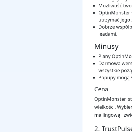
Możliwość two
OptinMonster w
utrzymać jego 
Dobrze współpr
leadami.
Minusy
Plany OptinMon
Darmowa wersj
wszystkie pożą
Popupy mogą sp
Cena
OptinMonster sta
wielkości. Wybie
mailingową i zwi
2. TrustPuls