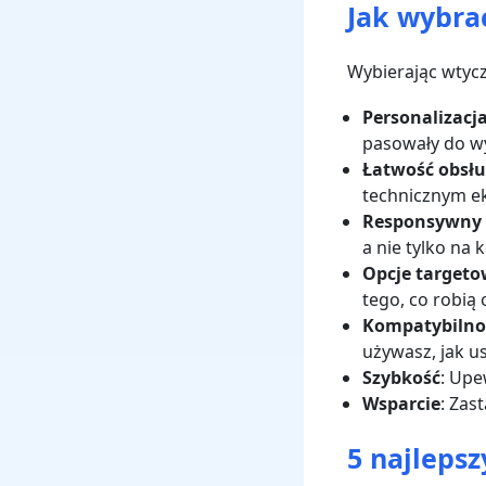
Jak wybra
Wybierając wtycz
Personalizacj
pasowały do wy
Łatwość obsłu
technicznym e
Responsywny 
a nie tylko na
Opcje target
tego, co robią
Kompatybilno
używasz, jak u
Szybkość
: Upe
Wsparcie
: Zas
5 najleps