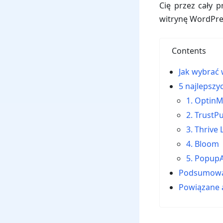
Cię przez cały 
witrynę WordPre
Contents
Jak wybrać
5 najlepsz
1. Optin
2. TrustP
3. Thrive
4. Bloom
5. PopupA
Podsumowa
Powiązane 