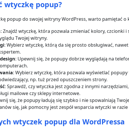
ć wtyczkę popup?
kę popup do swojej witryny WordPress, warto pamiętać o k
a
: Znajdź wtyczkę, która pozwala zmieniać kolory, czcionki i s
glądu Twojej witryny.
gi
: Wybierz wtyczkę, którą da się prosto obsługiwać, nawet j
kspertem.
design
: Upewnij się, że popupy dobrze wyglądają na telefon
 komputerach.
owania
: Wybierz wtyczkę, która pozwala wyświetlać popupy 
 odwiedzający, np. tuż przed opuszczeniem strony.
ść
: Sprawdź, czy wtyczka jest zgodna z innymi narzędziami,
sługi mailowe czy sklepy internetowe.
wnij się, że popupy ładują się szybko i nie spowalniają Twoje
tanów się, jak pomocny jest zespół wsparcia wtyczki w razi
zych wtyczek popup dla WordPressa