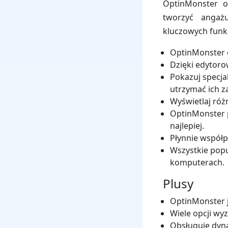
OptinMonster o
tworzyć angażu
kluczowych funkc
OptinMonster o
Dzięki edytor
Pokazuj specja
utrzymać ich 
Wyświetlaj róż
OptinMonster 
najlepiej.
Płynnie współp
Wszystkie popup
komputerach.
Plusy
OptinMonster 
Wiele opcji wy
Obsługuje dyna