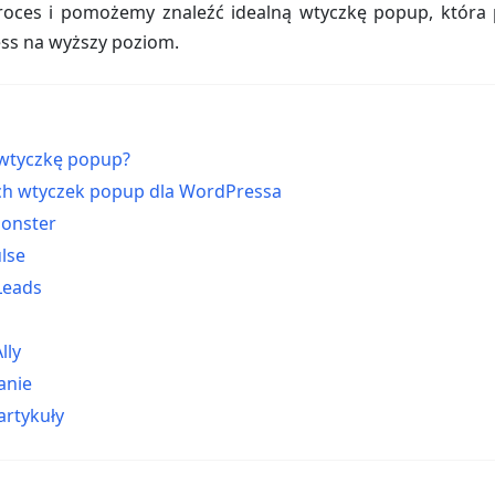
proces i pomożemy znaleźć idealną wtyczkę popup, która 
ss na wyższy poziom.
 wtyczkę popup?
ych wtyczek popup dla WordPressa
Monster
ulse
 Leads
lly
nie
artykuły