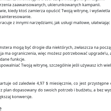
rzenia zaawansowanych, ukierunkowanych kampanii.
ie, kiedy ktoś zamierza opuścić Twoją witrynę, i wyświetla
zainteresowanie.
acuje z innymi narzędziami, jak usługi mailowe, ułatwiając
stera mogą być drogie dla niektórych, zwłaszcza na począ
a ma ograniczenia, więc możesz potrzebować upgrade’u, 
dane funkcje.
owalniać Twoją witrynę, szczególnie jeśli używasz ich wiel
rtuje od zaledwie 4,97 $ miesięcznie, co jest przystępne 
rz plan dopasowany do swoich potrzeb i budżetu, a bez wysił
ększaj konwersje.
e