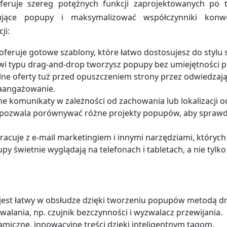
feruje szereg potężnych funkcji zaprojektowanych po 
jące popupy i maksymalizować współczynniki konwer
ji:
feruje gotowe szablony, które łatwo dostosujesz do stylu s
owi typu drag-and-drop tworzysz popupy bez umiejętności
lne oferty tuż przed opuszczeniem strony przez odwiedzają
zaangażowanie.
ne komunikaty w zależności od zachowania lub lokalizacji 
pozwala porównywać różne projekty popupów, aby sprawdzi
racuje z e-mail marketingiem i innymi narzędziami, których
y świetnie wyglądają na telefonach i tabletach, a nie tylko
jest łatwy w obsłudze dzięki tworzeniu popupów metodą d
zwalania, np. czujnik bezczynności i wyzwalacz przewijania.
miczne, innowacyjne treści dzięki inteligentnym tagom.