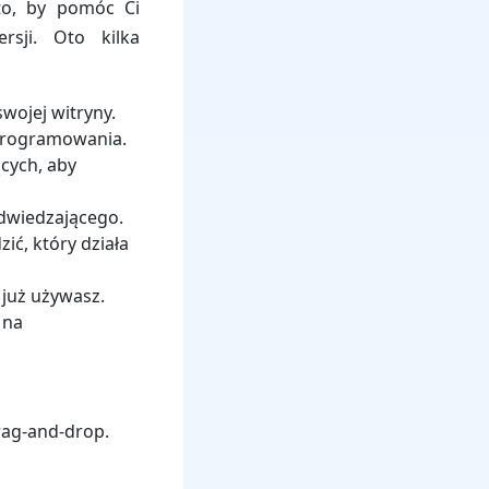
to, by pomóc Ci
sji. Oto kilka
wojej witryny.
 programowania.
cych, aby
odwiedzającego.
ć, który działa
 już używasz.
 na
rag-and-drop.