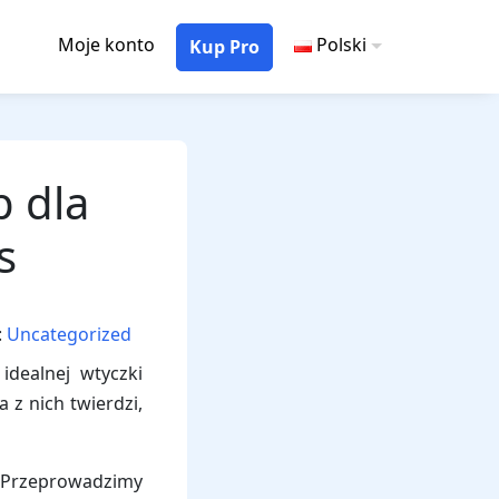
Moje konto
Polski
Kup Pro
p dla
s
:
Uncategorized
idealnej wtyczki
z nich twierdzi,
c. Przeprowadzimy