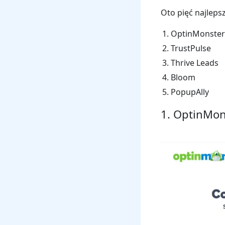
Oto pięć najlep
OptinMonster
TrustPulse
Thrive Leads
Bloom
PopupAlly
1. OptinMon