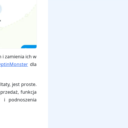
 i zamienia ich w
ptinMonster
dla
ty, jest proste.
sprzedaż, funkcja
 i podnoszenia