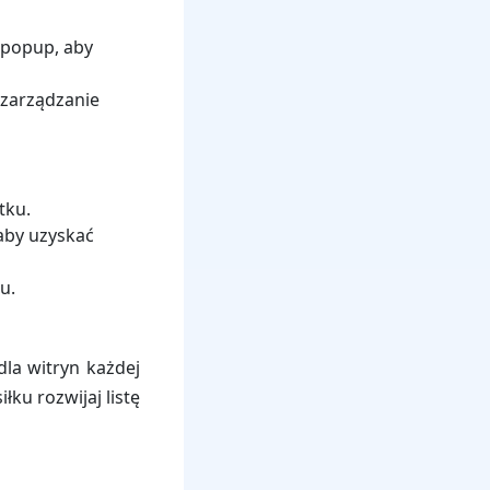
 popup, aby
 zarządzanie
tku.
aby uzyskać
u.
dla witryn każdej
ku rozwijaj listę