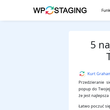
Skip
to
Funk
content
5 na
Author
Kurt Graha
Przedzieranie s
popup do Twojej
że jest najlepsza
Łatwo poczuć się