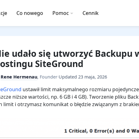
cje
Co nowego
Pomoc
Cennik
ie udało się utworzyć Backupu 
ostingu SiteGround
y
Rene Hermenau
,
Founder
·
Updated
23 maja, 2026
teGround
ustawił limit maksymalnego rozmiaru pojedynczego
szcze niższe wartości, np. 6 GB i 4 GB). Tworzenie pliku B
n limit i otrzymasz komunikat o błędzie związanym z braki