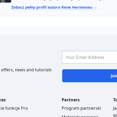
Zobacz pełny profil autora Rene Hermenau
 offers, news and tutorials
Joi
ces
Partners
To
ie funkcje Pro
Program partnerski
J
W
Materiały prasowe