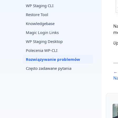
WP Staging CLI
Restore Tool
Knowledgebase
Na
mó
Magic Login Links
WP Staging Desktop
Up
Polecenia WP-CLI
Rozwiązywanie problemów
P
Często zadawane pytania
← 
n
Na