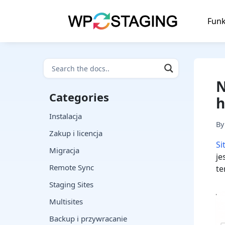
Skip
to
Funk
content
N
Categories
h
Instalacja
B
Zakup i licencja
Si
Migracja
je
Remote Sync
te
Staging Sites
Multisites
Backup i przywracanie