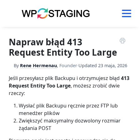
Skip
to
content
Napraw błąd 413
Request Entity Too Large
By
Rene Hermenau
,
Founder
·
Updated
23 maja, 2026
Jeśli przesyłasz plik Backupu i otrzymujesz błąd
413
Request Entity Too Large
, możesz zrobić dwie
rzeczy:
Wysłać plik Backupu ręcznie przez FTP lub
menedżer plików
Zwiększyć maksymalny dozwolony rozmiar
żądania POST