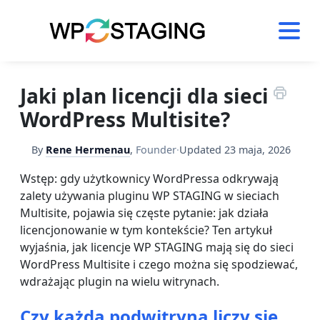
Skip
to
content
Jaki plan licencji dla sieci
WordPress Multisite?
By
Rene Hermenau
,
Founder
·
Updated
23 maja, 2026
Wstęp: gdy użytkownicy WordPressa odkrywają
zalety używania pluginu WP STAGING w sieciach
Multisite, pojawia się częste pytanie: jak działa
licencjonowanie w tym kontekście? Ten artykuł
wyjaśnia, jak licencje WP STAGING mają się do sieci
WordPress Multisite i czego można się spodziewać,
wdrażając plugin na wielu witrynach.
Czy każda podwitryna liczy się