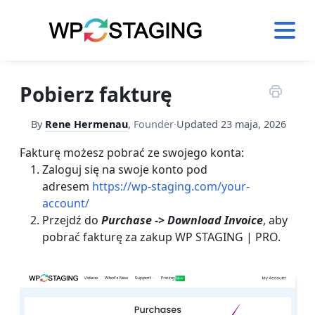
Skip
to
content
Pobierz fakturę
By
Rene Hermenau
,
Founder
·
Updated
23 maja, 2026
Fakturę możesz pobrać ze swojego konta:
Zaloguj się na swoje konto pod
adresem
https://wp-staging.com/your-
account/
Przejdź do
Purchase -> Download Invoice
, aby
pobrać fakturę za zakup WP STAGING | PRO.