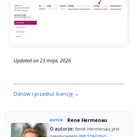
Updated on
23 maja, 2026
Post
Odnów i przedłuż licencję →
navigation
Rene Hermenau
AUTOR:
O autorze:
René Hermenau jest
założycielem
WP STAGING
.