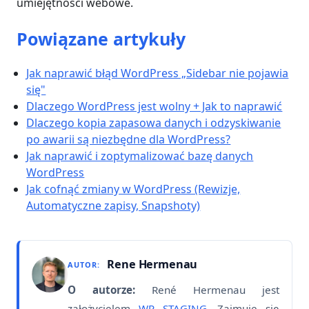
umiejętności webowe.
Powiązane artykuły
Jak naprawić błąd WordPress „Sidebar nie pojawia
się"
Dlaczego WordPress jest wolny + Jak to naprawić
Dlaczego kopia zapasowa danych i odzyskiwanie
po awarii są niezbędne dla WordPress?
Jak naprawić i zoptymalizować bazę danych
WordPress
Jak cofnąć zmiany w WordPress (Rewizje,
Automatyczne zapisy, Snapshoty)
Rene Hermenau
AUTOR:
O autorze:
René Hermenau jest
założycielem
WP STAGING
. Zajmuje się