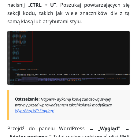
naciśnij
„CTRL + U"
. Poszukaj powtarzających się
sekcji kodu, takich jak wiele znaczników div z tą
samą klasą lub atrybutami stylu.
Ostrzeżenie:
Najpierw wykonaj kopię zapasową swojej
witryny przed wprowadzeniem jakichkolwiek modyfikacji.
Wypróbuj WP Staging!
Przejdź do panelu WordPress →
„Wygląd"
→
„Edytor motywu."
Tutaj możesz edytować pliki PHP