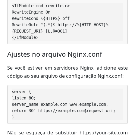
<IfModule mod_rewrite.c>

RewriteEngine On

RewriteCond %{HTTPS} off

RewriteRule ^(.*)$ https://%{HTTP_HOST}%
{REQUEST_URI} [L,R=301]

</IfModule>
Ajustes no arquivo Nginx.conf
Se você estiver em servidores Nginx, adicione este
código ao seu arquivo de configuração Nginx.conf:
server {

listen 80;

server_name example.com www.example.com;

return 301 https://example.com$request_uri;

}
Não se esqueça de substituir https://your-site.com