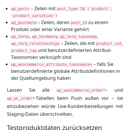
– Zeilen mit
wp_posts
post_type IN ('product',
'product_variation')
– Zeilen, deren
zu einem
wp_postmeta
post_id
Produkt oder einer Variante gehört
,
,
,
wp_terms
wp_termmeta
wp_term_taxonomy
– Zeilen, die mit
,
wp_term_relationships
product_cat
und benutzerdefinierten Attribut-
product_tag
Taxonomien verknüpft sind
– falls Sie
wp_woocommerce_attribute_taxonomies
benutzerdefinierte globale Attributdefinitionen in
der Quellumgebung haben
Lassen Sie alle
– und
wp_woocommerce_order*
-Tabellen beim Push außen vor – sie
wp_wc_order*
einzubeziehen würde Live-Kundenbestellungen mit
Staging-Daten überschreiben.
Testproduktdaten zurücksetzen