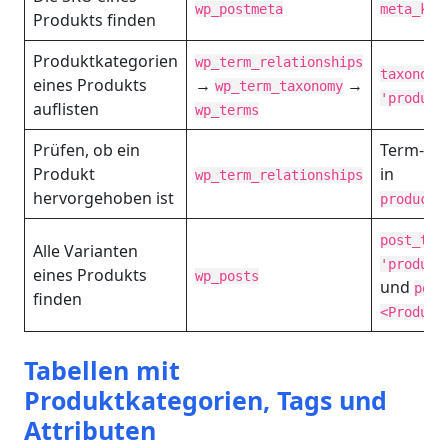
wp_postmeta
meta_key
Produkts finden
Produktkategorien
wp_term_relationships
taxonomy
eines Produkts
→
→
wp_term_taxonomy
'product
auflisten
wp_terms
Prüfen, ob ein
Term-Sl
Produkt
in
wp_term_relationships
hervorgehoben ist
product_
post_typ
Alle Varianten
'product
eines Produkts
wp_posts
und
post
finden
<Produkt
Tabellen mit
Produktkategorien, Tags und
Attributen