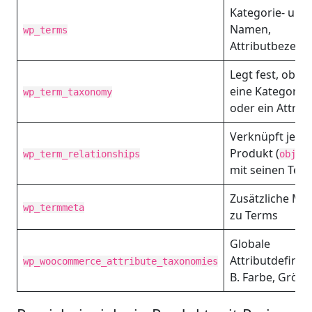
Kategorie- und 
Namen,
wp_terms
Attributbezeic
Legt fest, ob e
eine Kategorie,
wp_term_taxonomy
oder ein Attribu
Verknüpft jede
Produkt (
wp_term_relationships
objec
mit seinen Ter
Zusätzliche Me
wp_termmeta
zu Terms
Globale
Attributdefiniti
wp_woocommerce_attribute_taxonomies
B. Farbe, Größe