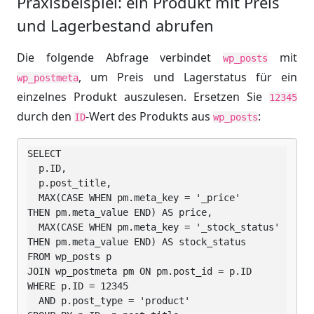
Praxisbeispiel: ein Produkt mit Preis
und Lagerbestand abrufen
Die folgende Abfrage verbindet
mit
wp_posts
, um Preis und Lagerstatus für ein
wp_postmeta
einzelnes Produkt auszulesen. Ersetzen Sie
12345
durch den
-Wert des Produkts aus
:
ID
wp_posts
SELECT

  p.ID,

  p.post_title,

  MAX(CASE WHEN pm.meta_key = '_price'        
THEN pm.meta_value END) AS price,

  MAX(CASE WHEN pm.meta_key = '_stock_status' 
THEN pm.meta_value END) AS stock_status

FROM wp_posts p

JOIN wp_postmeta pm ON pm.post_id = p.ID

WHERE p.ID = 12345

  AND p.post_type = 'product'
