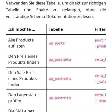
Verwenden Sie diese Tabelle, um direkt zur richtigen
Tabelle und Spalte zu gelangen, ohne die
vollständige Schema-Dokumentation zu lesen:
Ich möchte …
Tabelle
Filter
Alle Produkte
post_typ
wp_posts
auflisten
'product
Den Preis eines
wp_postmeta
meta_key
Produkts finden
Den Sale-Preis
meta_key
eines Produkts
wp_postmeta
'_sale_p
finden
Den Lagerstatus
meta_key
wp_postmeta
prüfen
'_stock_
Die SKU eines