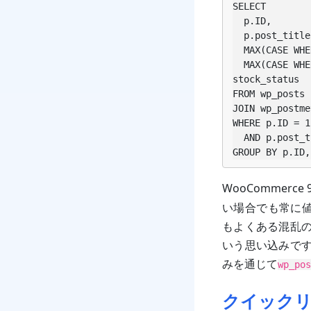
SELECT

  p.ID,

  p.post_title,

  MAX(CASE WHEN pm.meta_key = '_price'        THEN pm.meta_value END) AS price,

  MAX(CASE WHEN pm.meta_key = '_stock_status' THEN pm.meta_value END) AS 
stock_status

FROM wp_posts p
JOIN wp_postme
WHERE p.ID = 1
  AND p.post_type = 'product'

GROUP BY p.ID,
WooCommerc
い場合でも常に値
もよくある混乱の
いう思い込みです
みを通じて
wp_pos
クイックリ