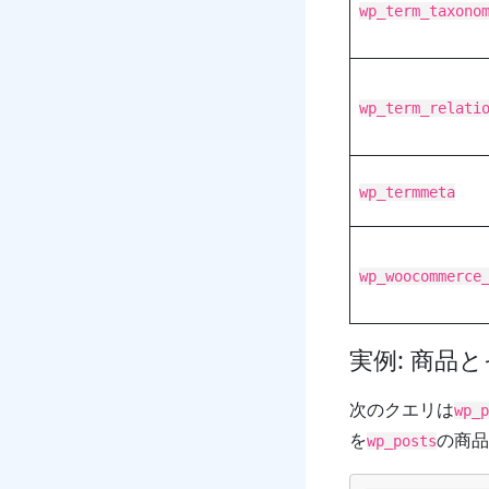
wp_term_taxono
wp_term_relati
wp_termmeta
wp_woocommerce
実例: 商品
次のクエリは
wp_p
を
の商品
wp_posts