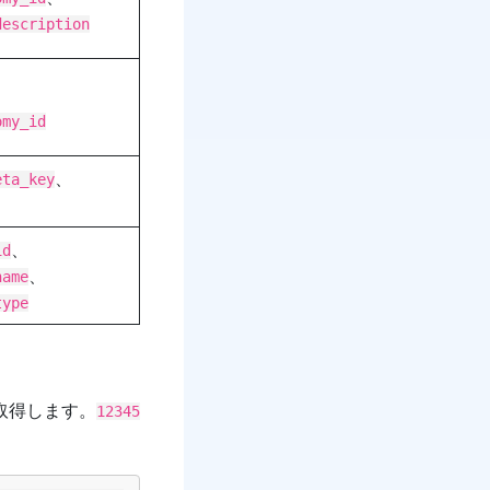
description
、
omy_id
、
eta_key
、
id
、
name
type
取得します。
12345