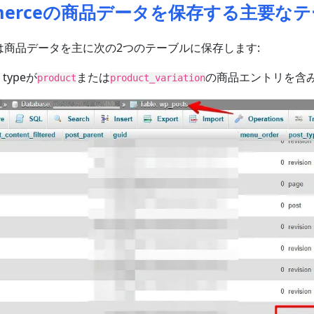
mmerceの商品データを保存する主要な
ceは商品データを主に次の2つのテーブルに保存します:
t typeが
または
の商品エントリを含
product
product_variation