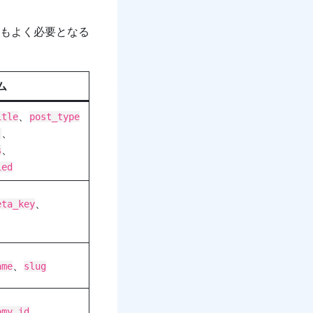
もよく必要となる
ム
、
itle
post_type
、
'
、
s
ied
、
eta_key
、
ame
slug
、
omy_id