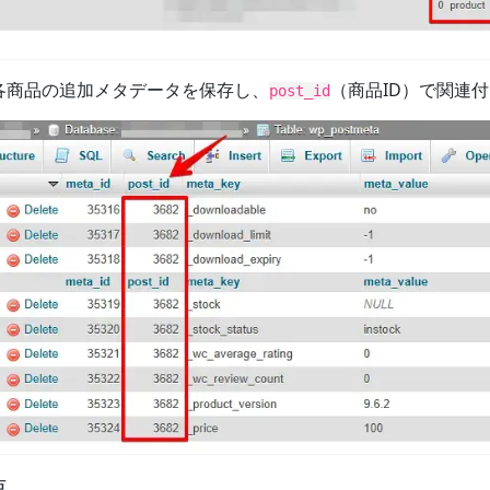
 各商品の追加メタデータを保存し、
（商品ID）で関連
post_id
要