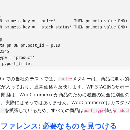


ta pm ON pm.post_id = p.ID

2345

 p.post_title;
e 9.x での当社のテストでは、
メタキーは、商品に明示的
_price
が入っており、通常価格を反映します。WP STAGINGサポ
原因は、WooCommerceが商品のために独自の完全に別個
。実際にはそうではありません。WooCommerceはカスタ
を拡張しているため、すべての商品は
値が
ts
post_type
product
ファレンス: 必要なものを見つける