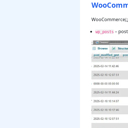
WooCo
WooCommer
– pos
wp_posts