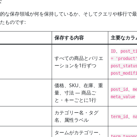
的な保存領域が何を保持しているか、そしてクエリや移行で最
たものです:
保存する内容
主要なカラ
、
ID
post_t
すべての商品とバリエ
= 'product
ーションを1行ずつ
post_statu
post_modif
価格、SKU、在庫、重
、
post_id
m
量、寸法 — 商品ご
meta_value
と・キーごとに1行
カテゴリー名・タグ
、
term_id
n
名、属性ラベル
タームがカテゴリー、
term_taxon