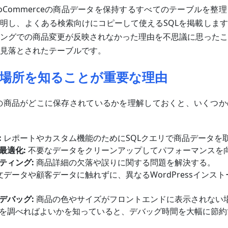
oCommerceの商品データを保持するすべてのテーブルを整
明し、よくある検索向けにコピーして使えるSQLを掲載しま
ングでの商品変更が反映されなかった理由を不思議に思ったこ
見落とされたテーブルです。
場所を知ることが重要な理由
rceの商品がどこに保存されているかを理解しておくと、いくつ
:
レポートやカスタム機能のためにSQLクエリで商品データを
最適化:
不要なデータをクリーンアップしてパフォーマンスを
ティング:
商品詳細の欠落や誤りに関する問題を解決する。
文データや顧客データに触れずに、異なるWordPressインス
デバッグ:
商品の色やサイズがフロントエンドに表示されない
を調べればよいかを知っていると、デバッグ時間を大幅に節約