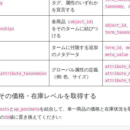
タグ、属性のいずれか
my
、
taxonomy
を宣言する
各商品（
）
object_id
object_id
をそのタームに結びつ
onships
term_taxon
ける
タームに付随する追加
、
term_id
m
のメタデータ
meta_value
attribute_
グローバル属性の定義
_attribute_taxonomies
attribute_
（例: 色、サイズ）
attribute_
とその価格・在庫レベルを取得する
と
を結合して、単一商品の価格と在庫状況を
osts
wp_postmeta
の
値に置き換えてください:
ID