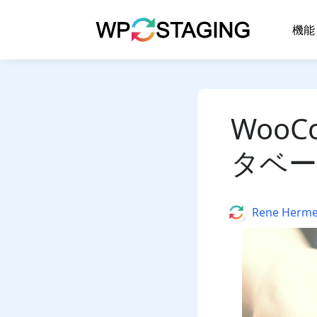
Skip
to
機能
content
WooC
タベー
Author
Rene Herm