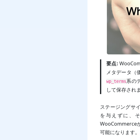
要点:
WooC
メタデータ（価
系の
wp_terms
して保存され
ステージングサイ
を与えずに、
WooComme
可能になります。