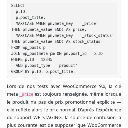
SELECT

  p.ID,

  p.post_title,

  MAX(CASE WHEN pm.meta_key = '_price'        
THEN pm.meta_value END) AS price,

  MAX(CASE WHEN pm.meta_key = '_stock_status' 
THEN pm.meta_value END) AS stock_status

FROM wp_posts p

JOIN wp_postmeta pm ON pm.post_id = p.ID

WHERE p.ID = 12345

  AND p.post_type = 'product'

GROUP BY p.ID, p.post_title;
Lors de nos tests avec WooCommerce 9.x, la clé
meta
est toujours renseignée, même lorsque
_price
le produit n’a pas de prix promotionnel explicite —
elle reflète alors le prix normal. D’après l’expérience
du support WP STAGING, la source de confusion la
plus courante est de supposer que WooCommerce