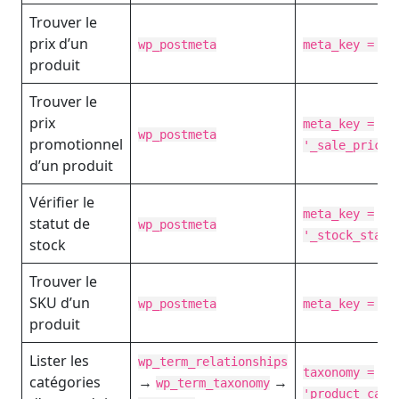
Trouver le
prix d’un
wp_postmeta
meta_key = '_
produit
Trouver le
prix
meta_key =
wp_postmeta
promotionnel
'_sale_price'
d’un produit
Vérifier le
meta_key =
statut de
wp_postmeta
'_stock_statu
stock
Trouver le
SKU d’un
wp_postmeta
meta_key = '_
produit
Lister les
wp_term_relationships
taxonomy =
catégories
→
→
wp_term_taxonomy
'product_cat'