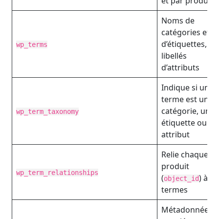
et par produit
Noms de
catégories et
d’étiquettes,
wp_terms
libellés
d’attributs
Indique si un
terme est une
catégorie, une
wp_term_taxonomy
étiquette ou un
attribut
Relie chaque
produit
wp_term_relationships
(
) à se
object_id
termes
Métadonnées