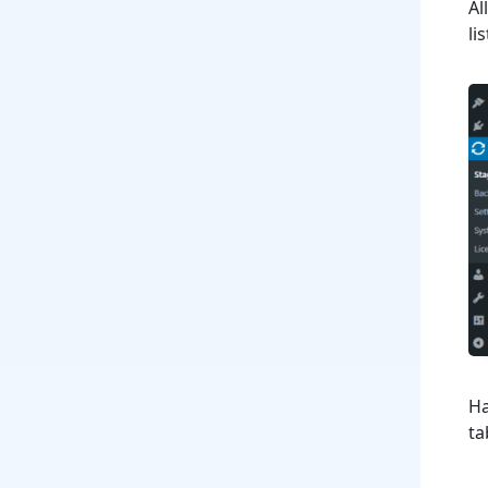
Al
lis
Ha
ta