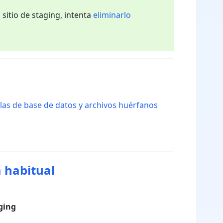
 sitio de staging, intenta
eliminarlo
blas de base de datos y archivos huérfanos
a habitual
aging