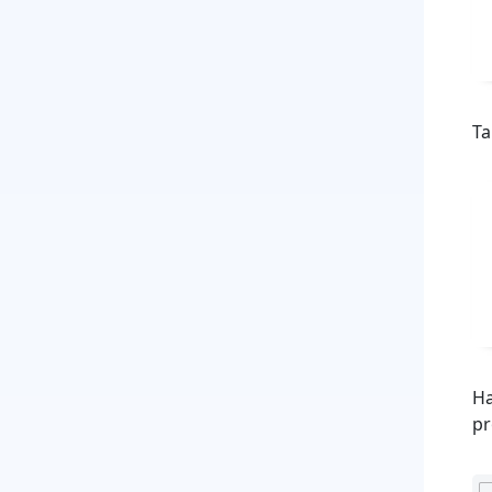
Ta
Ha
pr