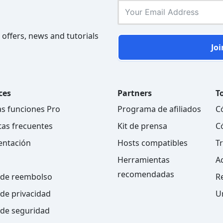
 offers, news and tutorials
Joi
ces
Partners
To
as funciones Pro
Programa de afiliados
C
as frecuentes
Kit de prensa
C
ntación
Hosts compatibles
T
Herramientas
A
recomendadas
a de reembolso
R
 de privacidad
U
a de seguridad