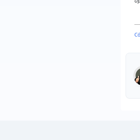
Up
P
Có
n