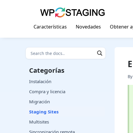
Skip
to
content
Características
Novedades
Obtener 
E
Categorías
B
Instalación
Compra y licencia
Migración
Staging Sites
Multisites
Sincronización remota