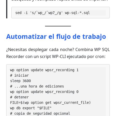
sed -i 's/`wp_/`wp7_/g' wp-sql-*.sql
Automatizar el flujo de trabajo
¿Necesitas desplegar cada noche? Combina WP SQL
Recorder con un script WP-CLI ejecutado por cron:
wp option update wpsr_recording 1                 
# iniciar

sleep 3600                                        
# ...una hora de ediciones

wp option update wpsr_recording 0                 
# detener

FILE=$(wp option get wpsr_current_file)

wp db export "$FILE"                              
# copia de seguridad opcional
