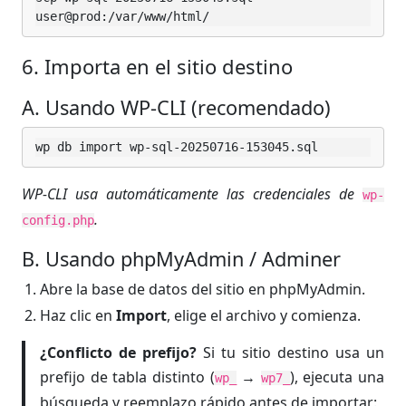
user@prod:/var/www/html/
6. Importa en el sitio destino
A. Usando WP-CLI (recomendado)
wp db import wp-sql-20250716-153045.sql
WP-CLI usa automáticamente las credenciales de
wp-
.
config.php
B. Usando phpMyAdmin / Adminer
Abre la base de datos del sitio en phpMyAdmin.
Haz clic en
Import
, elige el archivo y comienza.
¿Conflicto de prefijo?
Si tu sitio destino usa un
prefijo de tabla distinto (
→
), ejecuta una
wp_
wp7_
búsqueda y reemplazo rápido antes de importar: