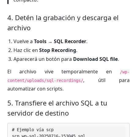
4. Detén la grabación y descarga el
archivo
Vuelve a
Tools → SQL Recorder
.
Haz clic en
Stop Recording
.
Aparecerá un botón para
Download SQL file
.
El archivo vive temporalmente en
/wp-
, útil para
content/uploads/sql-recordings/
automatizar con scripts.
5. Transfiere el archivo SQL a tu
servidor de destino
# Ejemplo vía scp

scp wp-sql-20250716-153045.sql 