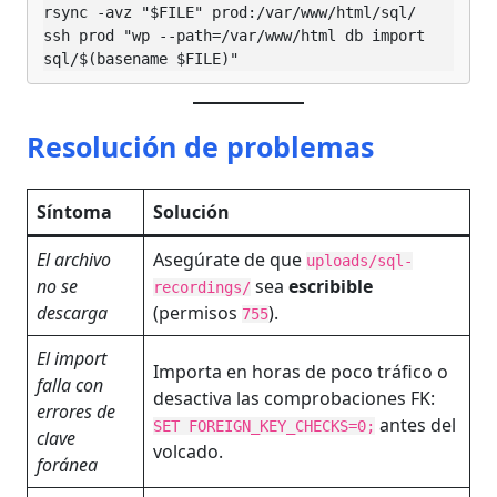
rsync -avz "$FILE" prod:/var/www/html/sql/

ssh prod "wp --path=/var/www/html db import 
sql/$(basename $FILE)"
Resolución de problemas
Síntoma
Solución
El archivo
Asegúrate de que
uploads/sql-
no se
sea
escribible
recordings/
descarga
(permisos
).
755
El import
Importa en horas de poco tráfico o
falla con
desactiva las comprobaciones FK:
errores de
antes del
SET FOREIGN_KEY_CHECKS=0;
clave
volcado.
foránea