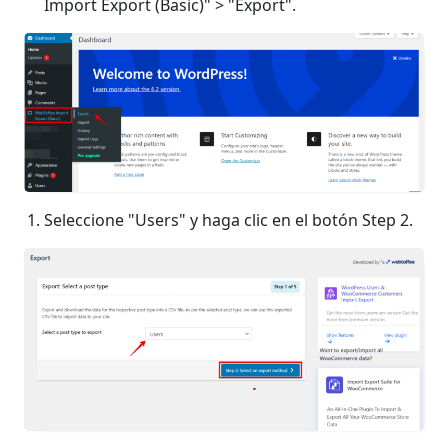
Import Export (Basic)" > "Export".
Seleccione "Users" y haga clic en el botón Step 2.