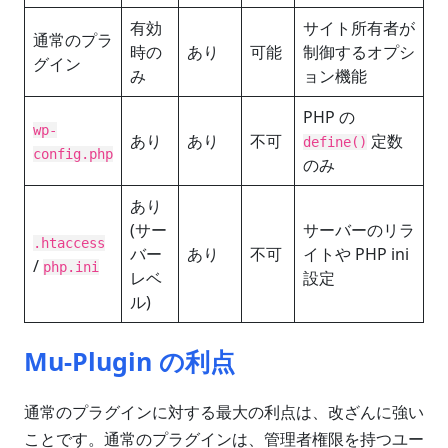
有効
サイト所有者が
通常のプラ
時の
あり
可能
制御するオプシ
グイン
み
ョン機能
PHP の
wp-
あり
あり
不可
定数
define()
config.php
のみ
あり
(サー
サーバーのリラ
.htaccess
バー
あり
不可
イトや PHP ini
/
php.ini
レベ
設定
ル)
Mu-Plugin の利点
通常のプラグインに対する最大の利点は、改ざんに強い
ことです。通常のプラグインは、管理者権限を持つユー