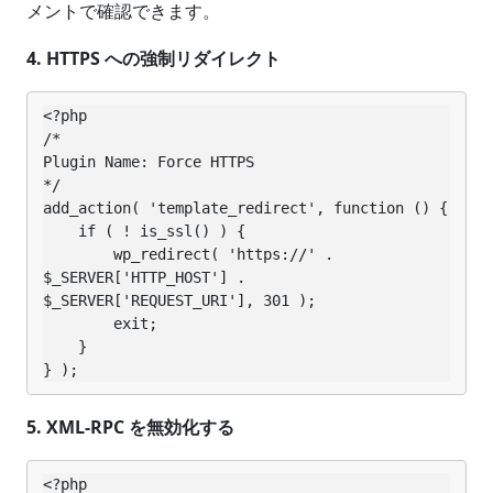
メントで確認できます。
4. HTTPS への強制リダイレクト
<?php

/*

Plugin Name: Force HTTPS

*/

add_action( 'template_redirect', function () {

    if ( ! is_ssl() ) {

        wp_redirect( 'https://' . 
$_SERVER['HTTP_HOST'] . 
$_SERVER['REQUEST_URI'], 301 );

        exit;

    }

} );
5. XML-RPC を無効化する
<?php
