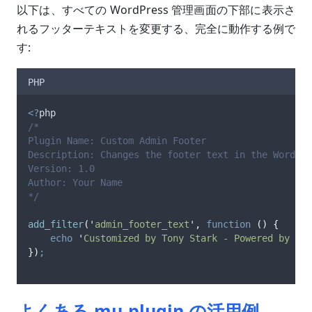
以下は、すべての WordPress 管理画面の下部に表示さ
れるフッターテキストを変更する、完全に動作する例で
す:
PHP
<?
php
/*
Plugin Name: Custom Admin Footer
Description: Changes the footer text in the WordPre
Version: 1.0
Author: Your Name
*/
add_filter
(
'
admin_footer_text
'
,
function
()
{
echo
'
Customized by Tony Stark - Powered by Wor
})
;
よくある mu-plugin の活用例