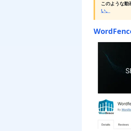
このような動
い。
WordFence