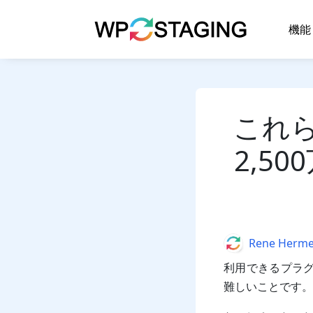
Skip
to
機能
content
これら
2,5
Author
Rene Herm
利用できるプラグ
難しいことです。