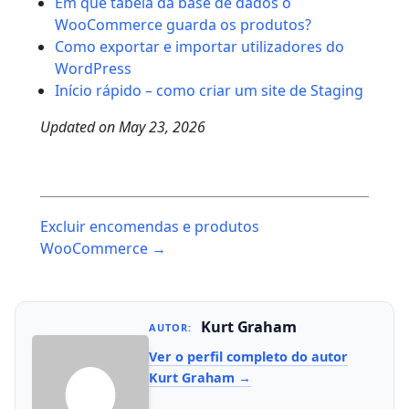
Em que tabela da base de dados o
WooCommerce guarda os produtos?
Como exportar e importar utilizadores do
WordPress
Início rápido – como criar um site de Staging
Updated on
May 23, 2026
Post
Excluir encomendas e produtos
navigation
WooCommerce →
Kurt Graham
AUTOR:
Ver o perfil completo do autor
Kurt Graham