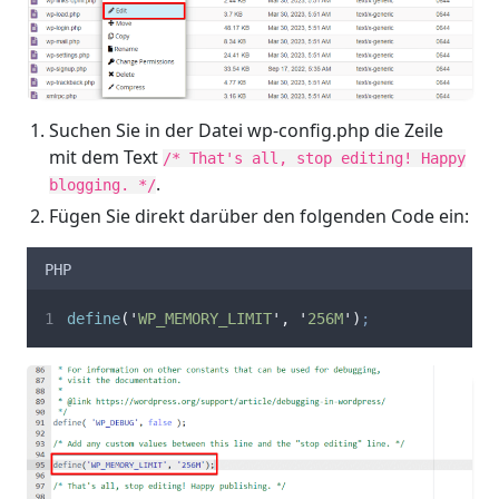
Suchen Sie in der Datei wp-config.php die Zeile
mit dem Text
/* That's all, stop editing! Happy
.
blogging. */
Fügen Sie direkt darüber den folgenden Code ein:
PHP
define
(
'
WP_MEMORY_LIMIT
'
,
'
256M
'
)
;