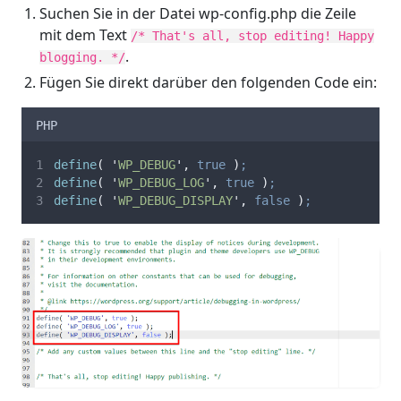
Suchen Sie in der Datei wp-config.php die Zeile
mit dem Text
/* That's all, stop editing! Happy
.
blogging. */
Fügen Sie direkt darüber den folgenden Code ein:
PHP
define
(
'
WP_DEBUG
'
,
true
)
;
define
(
'
WP_DEBUG_LOG
'
,
true
)
;
define
(
'
WP_DEBUG_DISPLAY
'
,
false
)
;