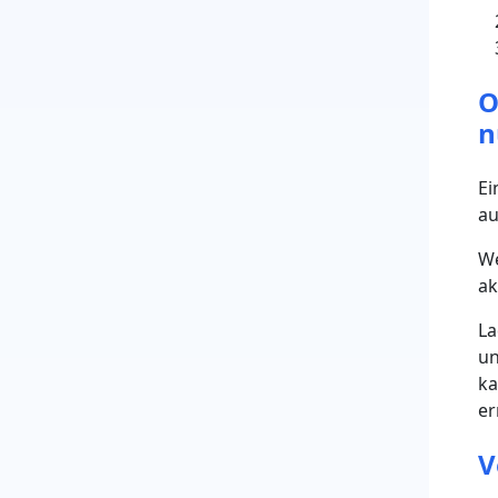
O
n
Ei
au
We
ak
La
un
ka
er
V