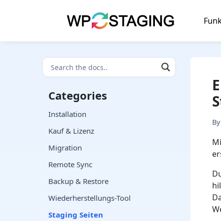
Skip
to
Funk
content
E
Categories
S
Installation
B
Kauf & Lizenz
Mi
Migration
er
Remote Sync
Du
Backup & Restore
hi
Da
Wiederherstellungs-Tool
We
Staging Seiten