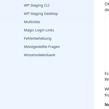
Ob
WP Staging CLI
di
WP Staging Desktop
Multisites
Magic Login Links
Fehlerbehebung
Meistgestellte Fragen
Wissensdatenbank
Es
Wo
WP
Ko
No