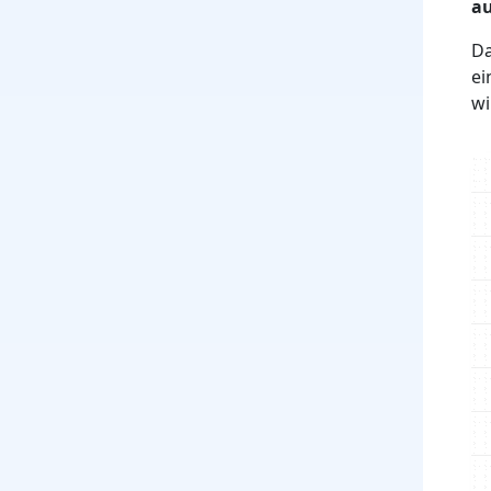
au
Da
ei
wi