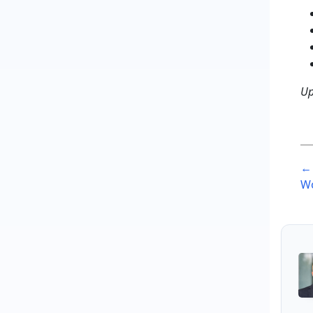
Up
P
← 
n
Wo