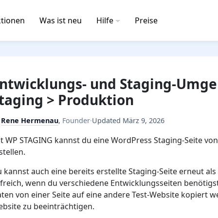
tionen
Was ist neu
Hilfe
Preise
ntwicklungs- und Staging-Umgeb
taging > Produktion
y
Rene Hermenau
,
Founder
·
Updated
März 9, 2026
t WP STAGING kannst du eine WordPress Staging-Seite vo
stellen.
 kannst auch eine bereits erstellte Staging-Seite erneut als
lfreich, wenn du verschiedene Entwicklungsseiten benötigs
ten von einer Seite auf eine andere Test-Website kopiert w
bsite zu beeinträchtigen.