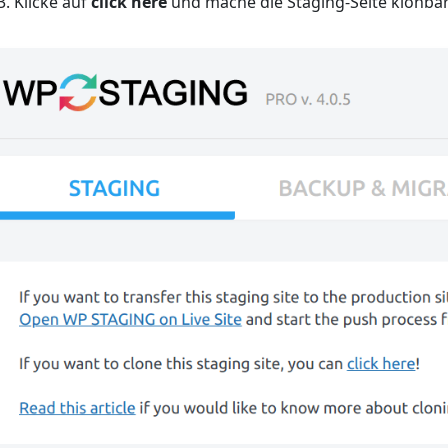
Klicke auf
click here
und mache die Staging-Seite klonba