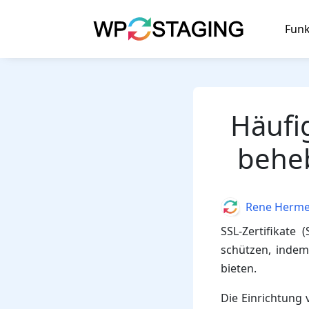
Skip
to
Funk
content
Häufi
behe
Author
Rene Herm
SSL-Zertifikate
schützen, indem
bieten.
Die Einrichtung