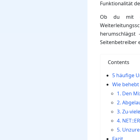
Funktionalität d
Ob du mit dem
Weiterleitungs
herumschlägst 
Seitenbetreiber 
Contents
5 häufige 
Wie behebt
1. Den Mi
2. Abgela
3. Zu-vie
4. NET::E
5. Unzure
Fazit