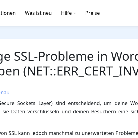
tionen
Was ist neu
Hilfe
Preise
ge SSL-Probleme in Wor
ben (NET::ERR_CERT_INV
enau
 (Secure Sockets Layer) sind entscheidend, um deine Wo
 sie Daten verschlüsseln und deinen Besuchern eine si
 von SSL kann jedoch manchmal zu unerwarteten Problemen