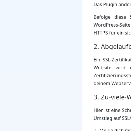
Das Plugin änder
Befolge diese 
WordPress-Seit
HTTPS für ein si
2. Abgelaufe
Ein SSL-Zertifik
Website wird u
Zertifizierungss
deinem Webserve
3. Zu-viele
Hier ist eine Sch
Umstieg auf SSL
Melde dich mi