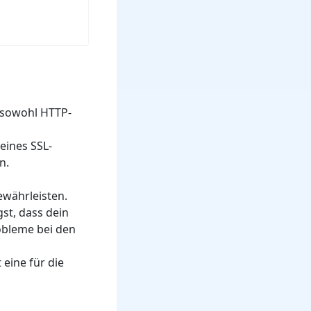
 sowohl HTTP-
ines SSL-
n.
ewährleisten.
st, dass dein
robleme bei den
t eine für die