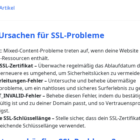
rtikel
 Ursachen für SSL-Probleme
t
: Mixed-Content-Probleme treten auf, wenn deine Website
-Ressourcen enthält.
SSL-Zertifikat
–
Überwache regelmäßig das Ablaufdatum de
d erneuere es umgehend, um Sicherheitslücken zu vermeide
rleitungen-Fehler –
Untersuche und behebe übermäßige
probleme, um ein nahtloses und sicheres Surferlebnis zu g
T_INVALID-Fehler
–
Behebe diesen Fehler, indem du bestätig
 gültig ist und zu deiner Domain passt, und so Vertrauensp
igst.
 SSL-Schlüssellänge
–
Stelle sicher, dass dein SSL-Zertifika
reichende Schlüssellänge verwendet.