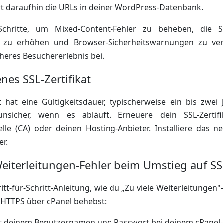
t daraufhin die URLs in deiner WordPress-Datenbank.
Schritte, um Mixed-Content-Fehler zu beheben, die Si
e zu erhöhen und Browser-Sicherheitswarnungen zu ver
cheres Besuchererlebnis bei.
nes SSL-Zertifikat
at hat eine Gültigkeitsdauer, typischerweise ein bis zwei
nsicher, wenn es abläuft. Erneuere dein SSL-Zertif
telle (CA) oder deinen Hosting-Anbieter. Installiere das ne
r.
-Weiterleitungen-Fehler beim Umstieg auf S
ritt-für-Schritt-Anleitung, wie du „Zu viele Weiterleitunge
/HTTPS über cPanel behebst:
t deinem Benutzernamen und Passwort bei deinem cPanel-