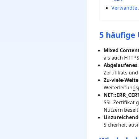
Verwandte A
5 häufige
Mixed Conten
als auch HTTPS
Abgelaufenes 
Zertifikats un
Zu-viele-Weite
Weiterleitungs
NET::ERR_CER
SSL-Zertifikat
Nutzern beseit
Unzureichende
Sicherheit aus