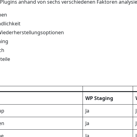
Plugins anhand von sechs verschiedenen Faktoren analysie
nen
dlichkeit
Wiederherstellungsoptionen
ning
ch
teile
WP Staging
up
Ja
en
Ja
ne
Ja