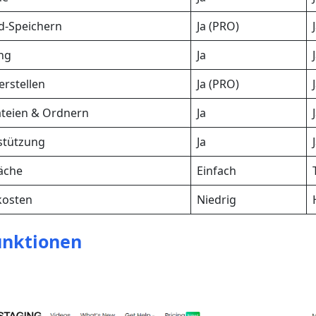
d-Speichern
Ja (PRO)
ing
Ja
erstellen
Ja (PRO)
teien & Ordnern
Ja
rstützung
Ja
äche
Einfach
kosten
Niedrig
unktionen