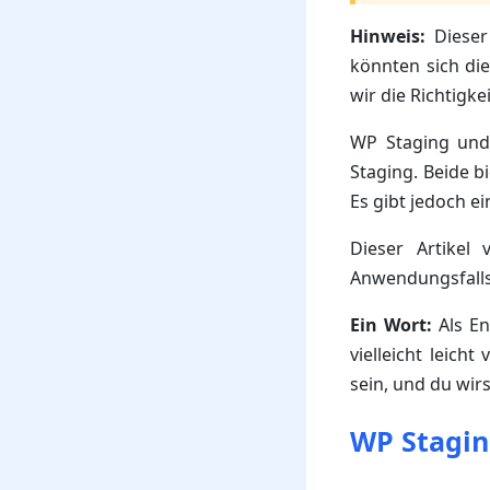
Hinweis:
Dieser 
könnten sich di
wir die Richtigk
WP Staging und
Staging. Beide b
Es gibt jedoch e
Dieser Artikel 
Anwendungsfalls
Ein Wort:
Als En
vielleicht leich
sein, und du wir
WP Staging