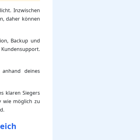
icht. Inzwischen
en, daher können
ion, Backup und
nd Kundensupport.
ns anhand deines
s klaren Siegers
iv wie möglich zu
d.
leich