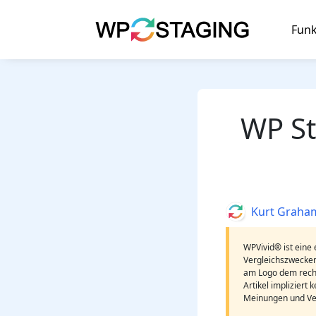
Skip
to
Funk
content
WP St
Author
Kurt Graha
WPVivid® ist eine 
Vergleichszwecken
am Logo dem rech
Artikel impliziert
Meinungen und Ve