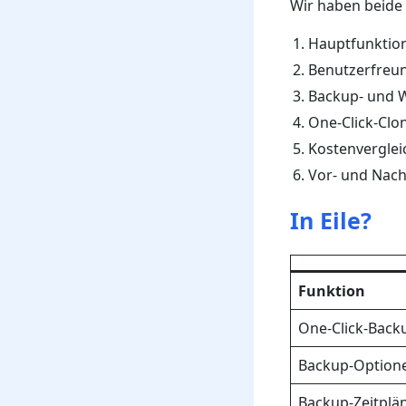
Wir haben beide 
Hauptfunktio
Benutzerfreun
Backup- und 
One-Click-Clo
Kostenverglei
Vor- und Nach
In Eile?
Funktion
One-Click-Back
Backup-Option
Backup-Zeitplä