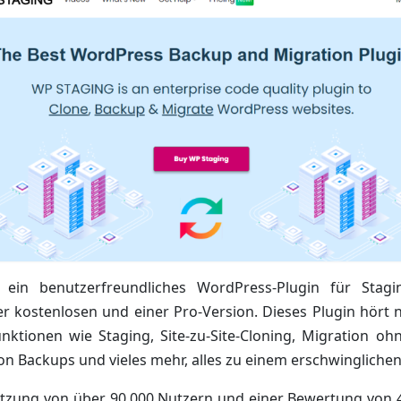
 ein benutzerfreundliches WordPress-Plugin für Stag
er kostenlosen und einer Pro-Version. Dieses Plugin hört 
Funktionen wie Staging, Site-zu-Site-Cloning, Migration 
n Backups und vieles mehr, alles zu einem erschwinglichen
ützung von über 90.000 Nutzern und einer Bewertung von 4