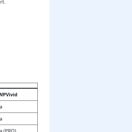
rt.
WPVivid
Ja
Ja
Ja (PRO)