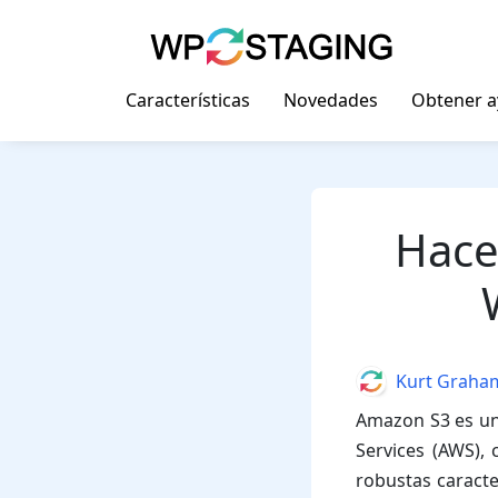
Skip
to
content
Características
Novedades
Obtener 
Hacer
Author
Kurt Graha
Amazon S3 es un
Services (AWS), 
robustas caracte