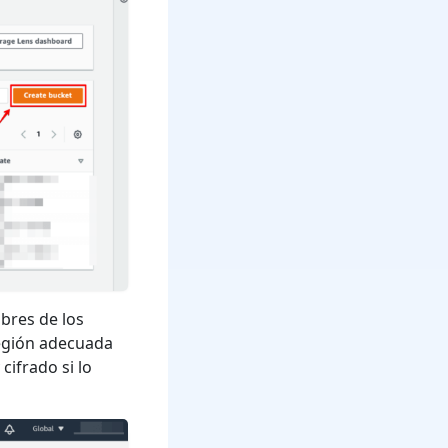
bres de los
región adecuada
cifrado si lo