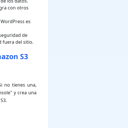
de los datos.
egra con otros
e WordPress es
seguridad de
uera del sitio.
mazon S3
i no tienes una,
nsole" y crea una
 S3.