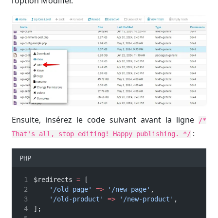
l’option Modifier.
Ensuite, insérez le code suivant avant la ligne
/*
:
That's all, stop editing! Happy publishing. */
PHP
$redirects 
=
 [  
'/old-page'
=>
'/new-page'
,  
'/old-product'
=>
'/new-product'
,  
];  