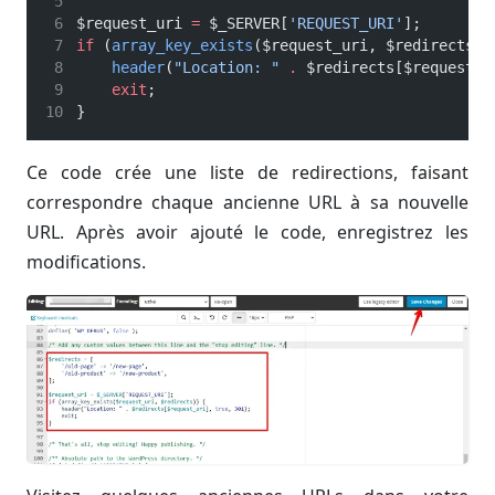
$request_uri 
=
 $_SERVER[
'REQUEST_URI'
];  
if
 (
array_key_exists
($request_uri, $redirects))
header
(
"Location: "
.
 $redirects[$request_u
exit
;  
}  
Ce code crée une liste de redirections, faisant
correspondre chaque ancienne URL à sa nouvelle
URL. Après avoir ajouté le code, enregistrez les
modifications.