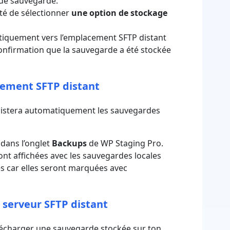
 de sauvegarde.
ité de sélectionner
une option de stockage
atiquement vers l’emplacement SFTP distant
confirmation que la sauvegarde a été stockée
acement SFTP distant
 listera automatiquement les sauvegardes
 dans l’onglet
Backups
de WP Staging Pro
.
ont affichées avec les sauvegardes locales
des car elles seront marquées avec
 serveur SFTP distant
télécharger une sauvegarde stockée sur ton