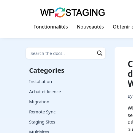
Skip
to
content
Fonctionnalités
Nouveautés
Obtenir d
C
Categories
d
W
Installation
Achat et licence
B
Migration
WP
Remote Sync
se
Staging Sites
dé
au
Multisites