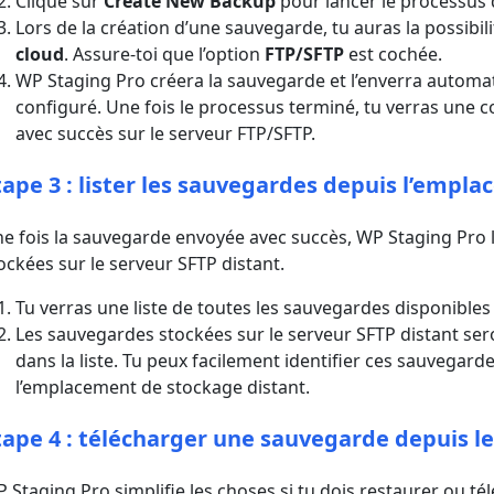
Clique sur
Create New Backup
pour lancer le processus
Lors de la création d’une sauvegarde, tu auras la possibil
cloud
. Assure-toi que l’option
FTP/SFTP
est cochée.
WP Staging Pro créera la sauvegarde et l’enverra autom
configuré. Une fois le processus terminé, tu verras une 
avec succès sur le serveur FTP/SFTP.
tape 3 : lister les sauvegardes depuis l’empl
e fois la sauvegarde envoyée avec succès, WP Staging Pro
ockées sur le serveur SFTP distant.
Tu verras une liste de toutes les sauvegardes disponibles
Les sauvegardes stockées sur le serveur SFTP distant ser
dans la liste. Tu peux facilement identifier ces sauvegar
l’emplacement de stockage distant.
tape 4 : télécharger une sauvegarde depuis le
 Staging Pro simplifie les choses si tu dois restaurer ou 