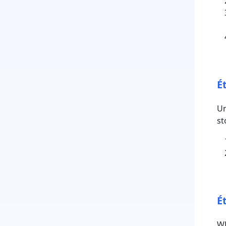
É
Un
st
É
WP