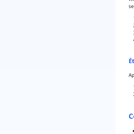
se
É
Ap
C