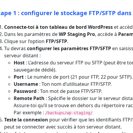
tape 1 : configurer le stockage FTP/SFTP dan
Connecte-toi à ton tableau de bord WordPress
et accède
Dans les paramètres de
WP Staging Pro
, accède à
Paramè
Clique sur l’option
FTP/SFTP
.
Tu devras
configurer les paramètres FTP/SFTP
en saisis
serveur distant :
Host
: L’adresse du serveur FTP ou SFTP (peut être 
sauvegarde dédié).
Port
: Le numéro de port (21 pour FTP, 22 pour SFTP).
Username
: Ton nom d’utilisateur FTP/SFTP.
Password
: Ton mot de passe FTP/SFTP.
Remote Path
: Spécifie le dossier sur le serveur dis
Assure-toi qu’il se trouve en dehors du répertoire r
Par exemple :
/backups/wp-staging/
Teste la connexion
pour vérifier que les identifiants FTP/
peut se connecter avec succès à ton serveur distant.