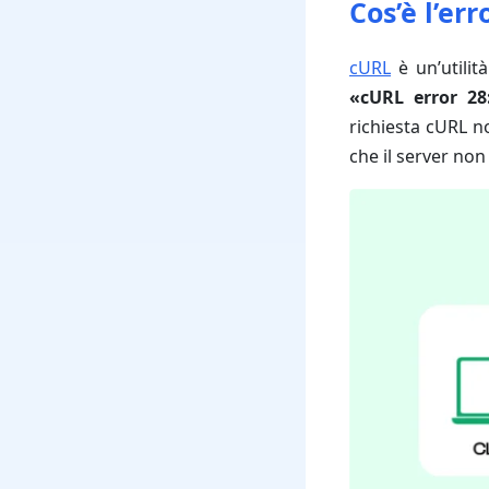
Cos’è l’er
cURL
è un’utilit
«cURL error 28
richiesta cURL n
che il server no