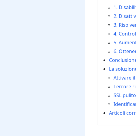
1. Disabil
2. Disatti
3. Risolv
4. Control
5. Aument
6. Ottene
Conclusion
La soluzion
Attivare 
L’errore 
SSL pulito
Identifica
Articoli corr