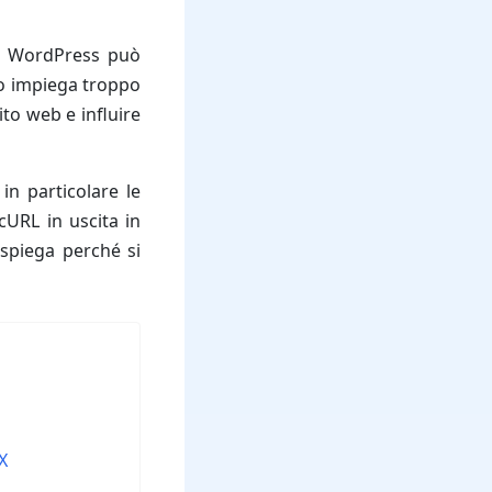
to WordPress può
to impiega troppo
to web e influire
in particolare le
cURL in uscita in
 spiega perché si
X