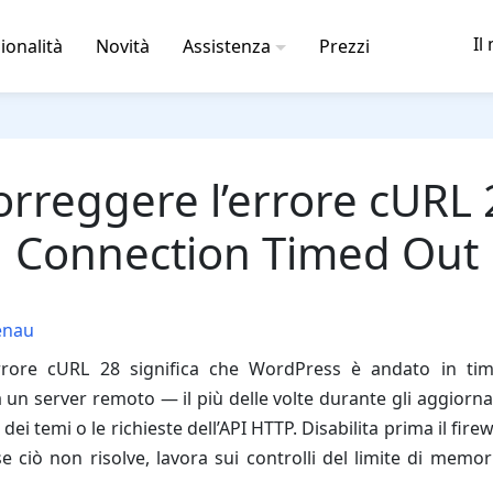
Il
ionalità
Novità
Assistenza
Prezzi
orreggere l’errore cURL 
Connection Timed Out
enau
rrore cURL 28 significa che WordPress è andato in tim
un server remoto — il più delle volte durante gli aggiorna
i dei temi o le richieste dell’API HTTP. Disabilita prima il fire
se ciò non risolve, lavora sui controlli del limite di memo