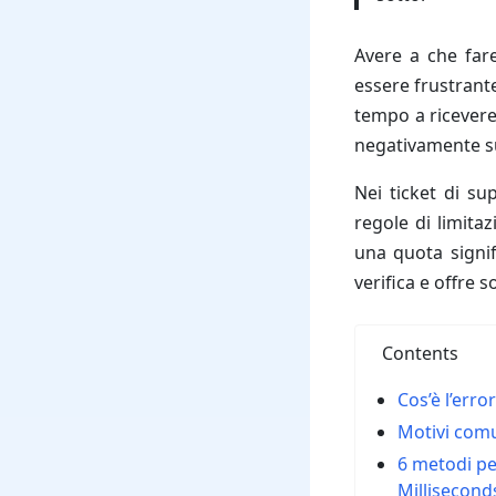
Avere a che far
essere frustrant
tempo a ricevere
negativamente su
Nei ticket di su
regole di limita
una quota signif
verifica e offre 
Contents
Cos’è l’erro
Motivi comu
6 metodi pe
Millisecond