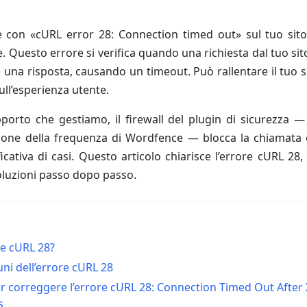
e con «cURL error 28: Connection timed out» sul tuo si
e. Questo errore si verifica quando una richiesta dal tuo si
 una risposta, causando un timeout. Può rallentare il tuo si
ll’esperienza utente.
pporto che gestiamo, il firewall del plugin di sicurezza — 
zione della frequenza di Wordfence — blocca la chiamata 
icativa di casi. Questo articolo chiarisce l’errore cURL 28,
soluzioni passo dopo passo.
re cURL 28?
ni dell’errore cURL 28
r correggere l’errore cURL 28: Connection Timed Out After 
s