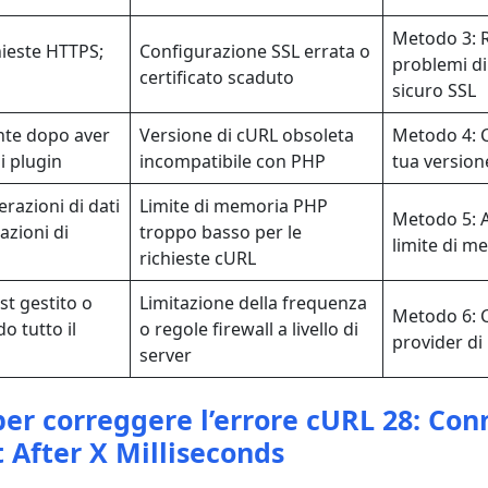
Metodo 3: R
hieste HTTPS;
Configurazione SSL errata o
problemi d
certificato scaduto
sicuro SSL
nte dopo aver
Versione di cURL obsoleta
Metodo 4: C
 i plugin
incompatibile con PHP
tua version
razioni di dati
Limite di memoria PHP
Metodo 5: 
azioni di
troppo basso per le
limite di 
richieste cURL
st gestito o
Limitazione della frequenza
Metodo 6: C
o tutto il
o regole firewall a livello di
provider di
server
er correggere l’errore cURL 28: Con
 After X Milliseconds