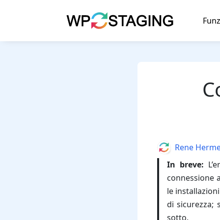
Skip
to
Funz
content
C
Author
Rene Herm
In breve:
L’e
connessione a 
le installazion
di sicurezza; 
sotto.