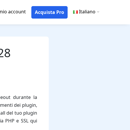
 mio account
Italiano
Acquista Pro
28
eout durante la
menti dei plugin,
wall del tuo plugin
ria PHP e SSL qui