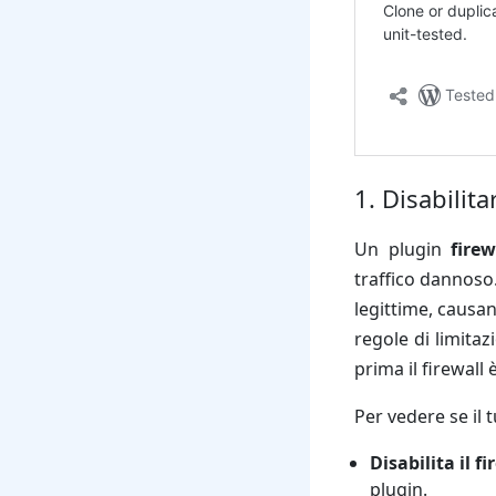
1. Disabilita
Un plugin
firew
traffico dannoso
legittime, causa
regole di limita
prima il firewall 
Per vedere se il 
Disabilita il fi
plugin.