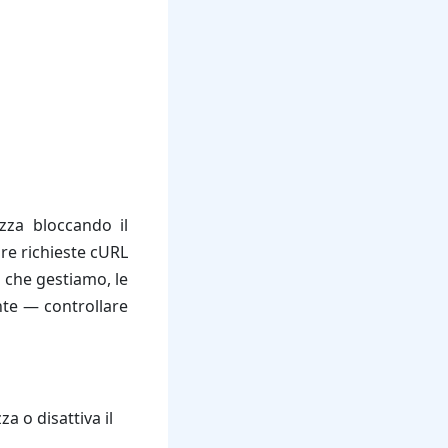
zza bloccando il
re richieste cURL
o che gestiamo, le
nte — controllare
za o disattiva il