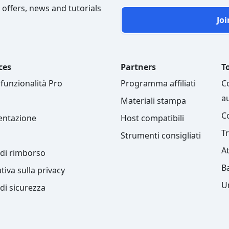
 offers, news and tutorials
Joi
ces
Partners
To
 funzionalità Pro
Programma affiliati
C
a
Materiali stampa
C
ntazione
Host compatibili
T
Strumenti consigliati
A
a di rimborso
B
tiva sulla privacy
Un
 di sicurezza