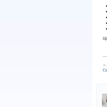
Up
P
← 
n
Co