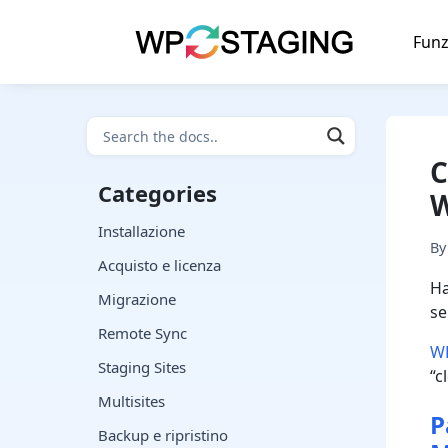
Skip
to
Funz
content
C
Categories
W
Installazione
B
Acquisto e licenza
Ha
Migrazione
se
Remote Sync
W
Staging Sites
“c
Multisites
P
Backup e ripristino