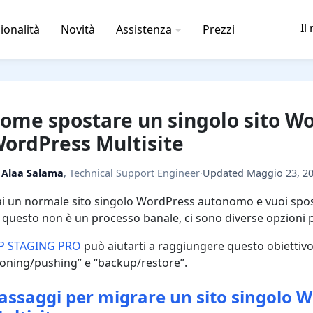
Il
ionalità
Novità
Assistenza
Prezzi
ome spostare un singolo sito Wo
ordPress Multisite
y
Alaa Salama
,
Technical Support Engineer
·
Updated
Maggio 23, 2
i un normale sito singolo WordPress autonomo e vuoi spos
 questo non è un processo banale, ci sono diverse opzioni p
P STAGING PRO
può aiutarti a raggiungere questo obiettivo
loning/pushing” e “backup/restore”.
assaggi per migrare un sito singolo W