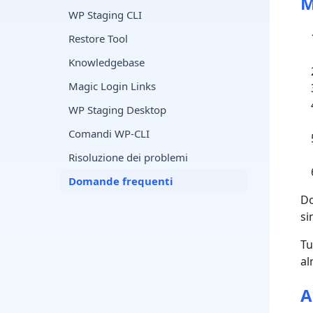
M
WP Staging CLI
Restore Tool
Knowledgebase
Magic Login Links
WP Staging Desktop
Comandi WP-CLI
Risoluzione dei problemi
Domande frequenti
Do
si
Tu
al
A