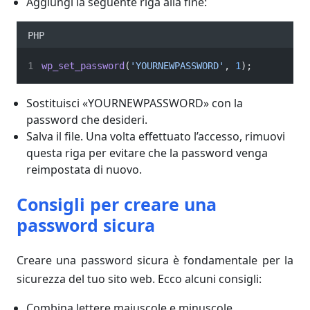
Aggiungi la seguente riga alla fine:
PHP
wp_set_password
(
'YOURNEWPASSWORD'
, 
1
);
Sostituisci «YOURNEWPASSWORD» con la
password che desideri.
Salva il file. Una volta effettuato l’accesso, rimuovi
questa riga per evitare che la password venga
reimpostata di nuovo.
Consigli per creare una
password sicura
Creare una password sicura è fondamentale per la
sicurezza del tuo sito web. Ecco alcuni consigli:
Combina lettere maiuscole e minuscole.