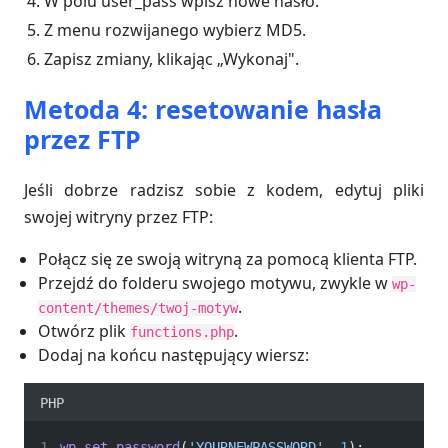
W polu user_pass wpisz nowe hasło.
Z menu rozwijanego wybierz MD5.
Zapisz zmiany, klikając „Wykonaj".
Metoda 4: resetowanie hasła
przez FTP
Jeśli dobrze radzisz sobie z kodem, edytuj pliki
swojej witryny przez FTP:
Połącz się ze swoją witryną za pomocą klienta FTP.
Przejdź do folderu swojego motywu, zwykle w
wp-
.
content/themes/twoj-motyw
Otwórz plik
.
functions.php
Dodaj na końcu następujący wiersz:
PHP
wp_set_password
(
'YOURNEWPASSWORD'
, 
1
);