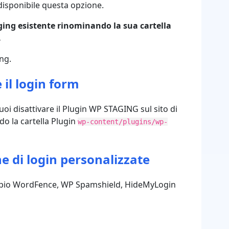
disponibile questa opzione.
aging esistente rinominando la sua cartella
.
ing.
 il login form
uoi disattivare il Plugin WP STAGING sul sito di
o la cartella Plugin
wp-content/plugins/wp-
ne di login personalizzate
esempio WordFence, WP Spamshield, HideMyLogin