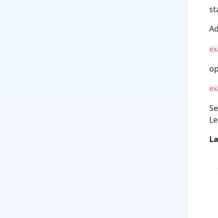
st
Ad
ex
o
ex
Se
Le
La