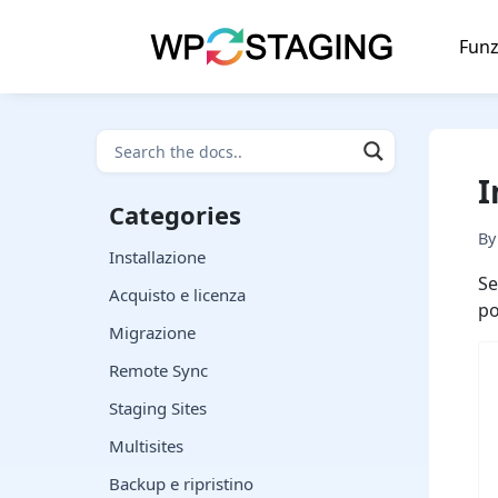
Skip
to
Funz
content
I
Categories
B
Installazione
Se
Acquisto e licenza
po
Migrazione
Remote Sync
Staging Sites
Multisites
Backup e ripristino