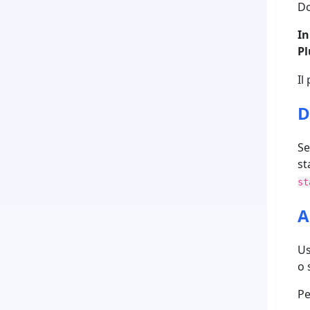
Do
In
P
Il
D
Se
st
st
A
Us
o 
Pe