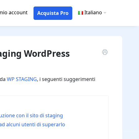
 mio account
Italiano
Acquista Pro
taging WordPress
 da
WP STAGING
, i seguenti suggerimenti
uzione con il sito di staging
d alcuni utenti di superarlo