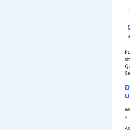
Pu
si
Qu
S
D
u
WP
ac
As