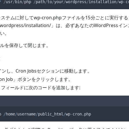
*
/
usr
/
bin
/
php
/
path
/
to
/
your
/
wordpress
/
installation
/
wp
-
c
ステムに対してwp-cron.phpファイルを15分ごとに実行す
ur/wordpress/installation/」は、必ずあなたのWordPre
い。
ファイルを保存して閉じます。
:
グインし、Cron Jobsセクションに移動します。
 Cron Job」ボタンをクリックします。
d」フィールドに次のコードを追加します:
p
/
home
/
username
/
public_html
/
wp
-
cron
.
php