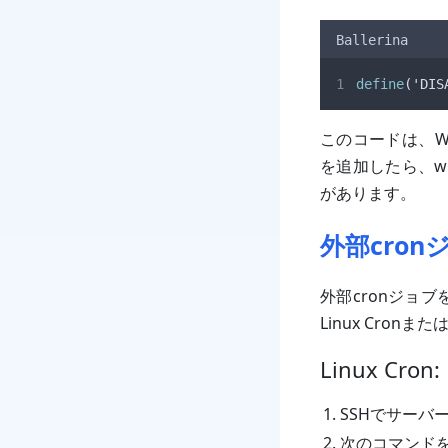
Ballerina
define
(
'DIS
このコードは、Wo
を追加したら、wp
があります。
外部cro
外部cronジョ
Linux Cron
Linux Cron:
SSHでサーバ
次のコマンドを