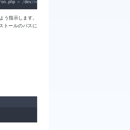
ron
.
php
>
/
dev
/null
2
>&
1
るよう指示します。
ssインストールのパスに