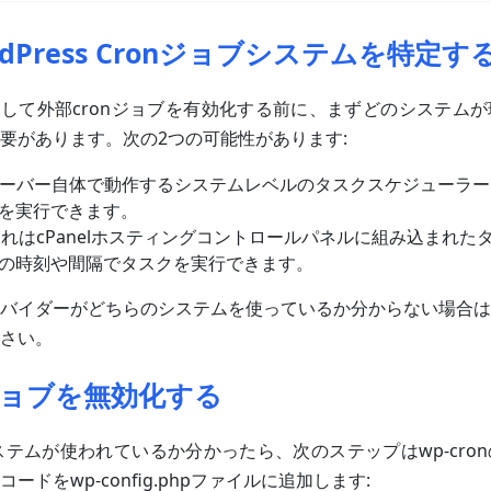
dPress Cronジョブシステムを特定す
無効化して外部cronジョブを有効化する前に、まずどのシステム
要があります。次の2つの可能性があります:
ronはサーバー自体で動作するシステムレベルのタスクスケジューラ
を実行できます。
ron: これはcPanelホスティングコントロールパネルに組み込まれ
の時刻や間隔でタスクを実行できます。
バイダーがどちらのシステムを使っているか分からない場合は
さい。
nジョブを無効化する
システムが使われているか分かったら、次のステップはwp-cro
ードをwp-config.phpファイルに追加します: