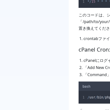
*/
15
*
*
*
このコードは、シ
「/path/to/yo
置き換えてくださ
crontab
cPanel Cron
cPanelにロ
「Add New
「Comman
bash
/
usr
/
bin
/
ph