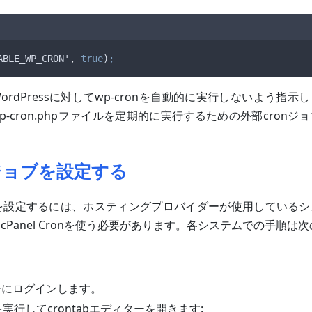
ABLE_WP_CRON
'
,
true
)
;
rdPressに対してwp-cronを自動的に実行しないよう指
-cron.phpファイルを定期的に実行するための外部cron
nジョブを設定する
ブを設定するには、ホスティングプロバイダーが使用している
またはcPanel Cronを使う必要があります。各システムでの手順は
ーにログインします。
実行してcrontabエディターを開きます: