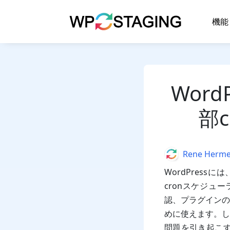
Skip
to
機能
content
Word
部
Author
Rene Herm
WordPress
cronスケジュ
認、プラグインの
めに使えます。し
問題を引き起こす