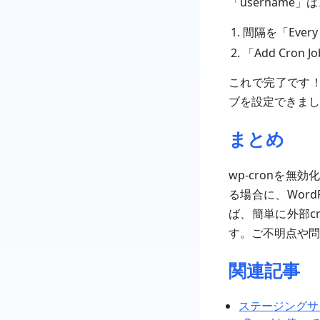
「username
間隔を「Every
「Add Cro
これで完了です！w
ブを設定できまし
まとめ
wp-cronを
る場合に、Wor
ば、簡単に外部c
す。ご不明点や問
関連記事
ステージングサイ