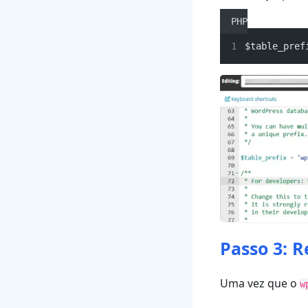
PHP
$table_pref
Passo 3: 
Uma vez que o
w