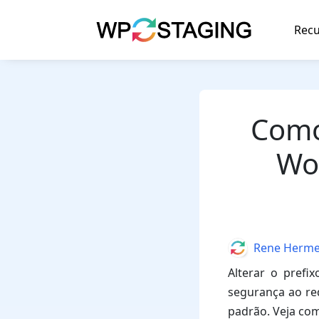
Skip
to
Recu
content
Como 
Wo
Author
Rene Herm
Alterar o pref
segurança ao red
padrão. Veja com