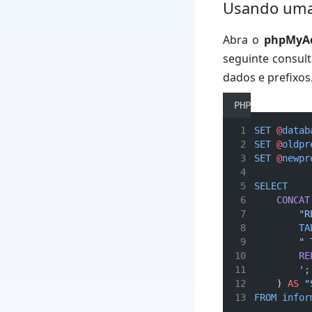
Usando uma
Abra o
phpMyA
seguinte consul
dados e prefixos
PHP
SET
@
datab
SET
@
oldpr
SET
@
newpr
SELECT
CONCAT
"R
TA
" 
RE
';
    ) 
AS
"
FROM
infor