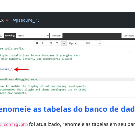
ix 
=
'wpsecure_'
;
Renomeie as tabelas do banco de da
foi atualizado, renomeie as tabelas em seu ba
p-config.php