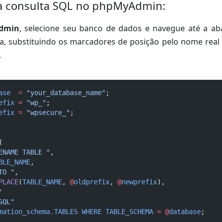
 consulta SQL no phpMyAdmin:
dmin
, selecione seu banco de dados e navegue até a a
ta, substituindo os marcadores de posição pelo nome real
.
ase
=
"your_database_name"
;
efix
=
"wp_"
;
efix
=
"wpsecure_"
;
(
ENAME TABLE "
,
BLE_NAME
,
TO "
,
PLACE
(
TABLE_NAME
, 
@
oldprefix
, 
@
newprefix
),
'
SQL"
mation_schema
.
TABLES
WHERE
TABLE_SCHEMA
=
@
database
;