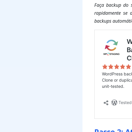
Faça backup do s
rapidamente se a
backups automátic
Passo 2: A