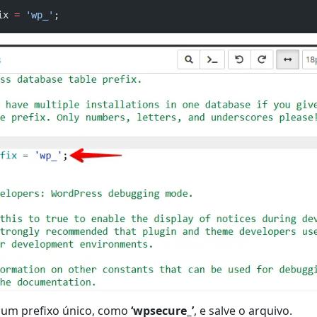
ix 
=
'wp_'
;
 um prefixo único, como
‘wpsecure_’
, e salve o arquivo.