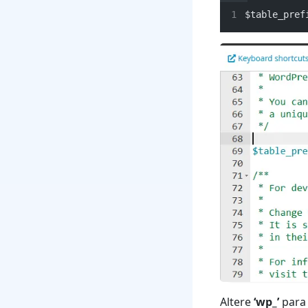
$table_pref
Altere
‘wp_’
para