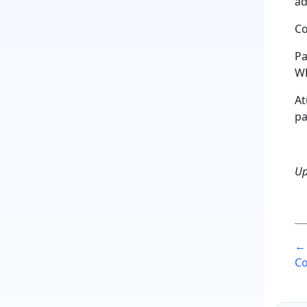
ad
Co
Pa
WP
At
pa
Up
P
← 
n
Co