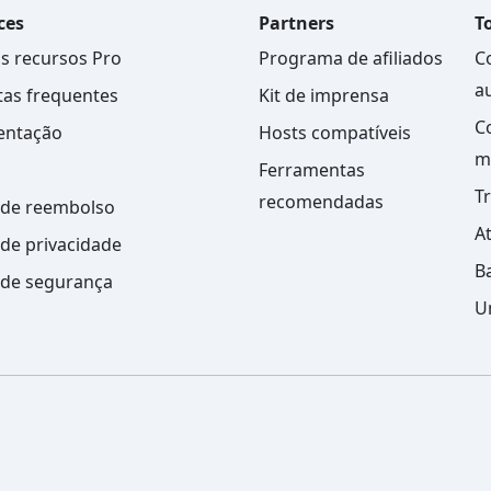
ces
Partners
To
s recursos Pro
Programa de afiliados
C
a
as frequentes
Kit de imprensa
C
ntação
Hosts compatíveis
m
Ferramentas
T
recomendadas
a de reembolso
A
a de privacidade
B
a de segurança
U