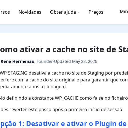
Min
rsos
Novidades
Obter ajuda
Preços
omo ativar a cache no site de S
y
Rene Hermenau
,
Founder
·
Updated
May 23, 2026
WP STAGING desativa a cache no site de Staging por predefi
terfere com a cache do site original e para garantir que con
ediatamente após a clonagem.
-lo definindo a constante WP_CACHE como false no ficheiro
des reverter este passo após o primeiro início de sessão:
pção 1: Desativar e ativar o Plugin de