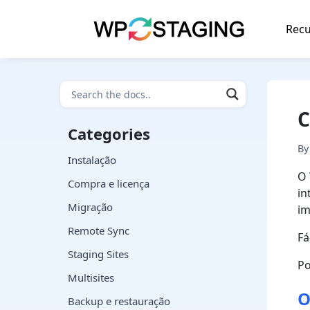
Skip
to
Recu
content
C
Categories
B
Instalação
O 
Compra e licença
in
Migração
im
Remote Sync
Fá
Staging Sites
Po
Multisites
O
Backup e restauração