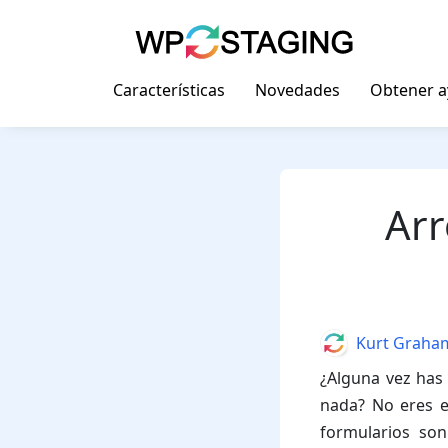
Skip
to
content
Características
Novedades
Obtener 
Arr
Author
Kurt Graha
¿Alguna vez has 
nada? No eres e
formularios son