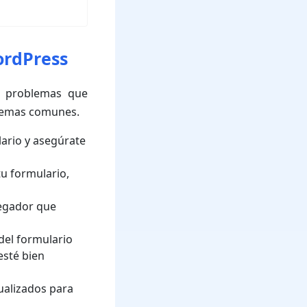
ordPress
os problemas que
blemas comunes.
lario y asegúrate
tu formulario,
vegador que
 del formulario
esté bien
ualizados para