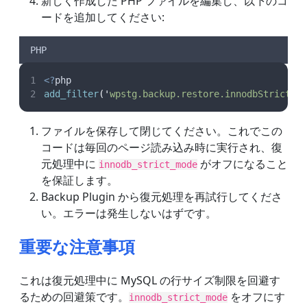
新しく作成した PHP ファイルを編集し、以下のコ
ードを追加してください:
PHP
<?
php
add_filter
(
'
wpstg.backup.restore.innodbStrictMo
ファイルを保存して閉じてください。これでこの
コードは毎回のページ読み込み時に実行され、復
元処理中に
がオフになること
innodb_strict_mode
を保証します。
Backup Plugin から復元処理を再試行してくださ
い。エラーは発生しないはずです。
重要な注意事項
これは復元処理中に MySQL の行サイズ制限を回避す
るための回避策です。
をオフにす
innodb_strict_mode