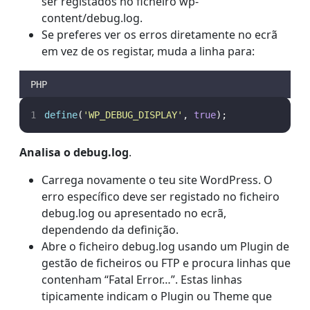
ser registados no ficheiro wp-
content/debug.log.
Se preferes ver os erros diretamente no ecrã
em vez de os registar, muda a linha para:
PHP
define
(
'
WP_DEBUG_DISPLAY
'
,
true
);
Analisa o debug.log
.
Carrega novamente o teu site WordPress. O
erro específico deve ser registado no ficheiro
debug.log ou apresentado no ecrã,
dependendo da definição.
Abre o ficheiro debug.log usando um Plugin de
gestão de ficheiros ou FTP e procura linhas que
contenham “Fatal Error…”. Estas linhas
tipicamente indicam o Plugin ou Theme que