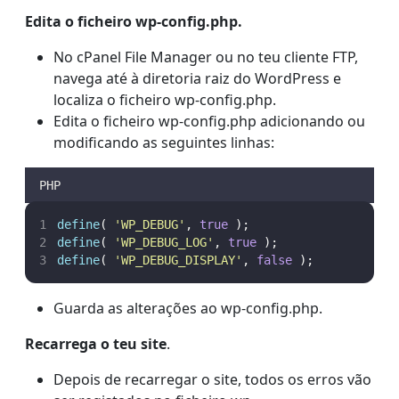
Edita o ficheiro wp-config.php.
No cPanel File Manager ou no teu cliente FTP,
navega até à diretoria raiz do WordPress e
localiza o ficheiro wp-config.php.
Edita o ficheiro wp-config.php adicionando ou
modificando as seguintes linhas:
PHP
define
(
'
WP_DEBUG
'
,
true
);
define
(
'
WP_DEBUG_LOG
'
,
true
);
define
(
'
WP_DEBUG_DISPLAY
'
,
false
);
Guarda as alterações ao wp-config.php.
Recarrega o teu site
.
Depois de recarregar o site, todos os erros vão