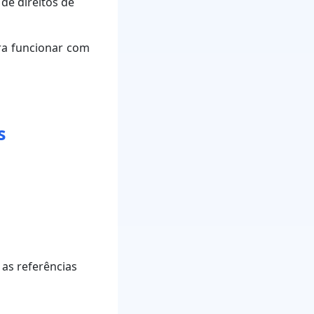
de direitos de
ara funcionar com
s
 as referências