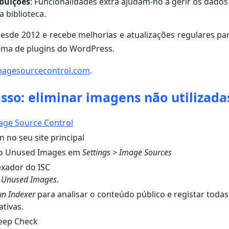
ibuições
: Funcionalidades extra ajudam-no a gerir os dados 
 biblioteca.
desde 2012 e recebe melhorias e atualizações regulares p
ema de plugins do WordPress.
magesourcecontrol.com
.
sso: eliminar imagens não utilizada
age Source Control
n no seu site principal
lo Unused Images em
Settings > Image Sources
exador do ISC
 Unused Images
.
un Indexer
para analisar o conteúdo público e registar todas
tivas.
eep Check