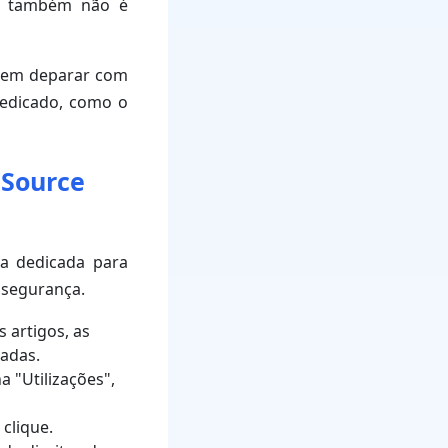
ão também não é
 sem deparar com
dedicado, como o
 Source
a dedicada para
 segurança.
s artigos, as
zadas.
a "Utilizações",
clique.