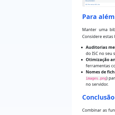
Para além
Manter uma bib
Considere estas 
Auditorias me
do ISC no seu s
Otimização an
ferramentas c
Nomes de fiche
) pa
images.png
no servidor.
Conclusão
Combinar as fun