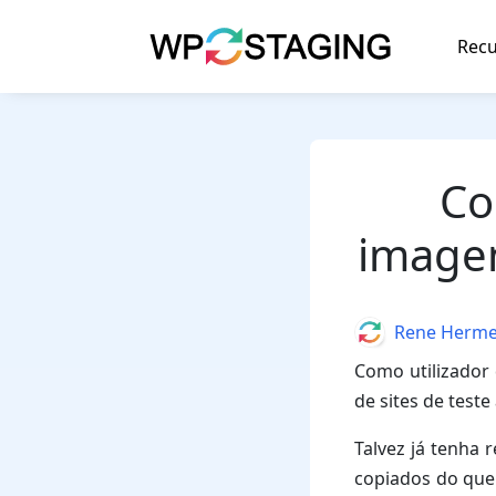
Skip
to
Recu
content
Co
imagen
Author
Rene Herm
Como utilizador 
de sites de teste
Talvez já tenha 
copiados do que 