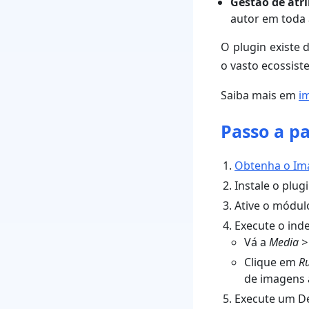
Gestão de atr
autor em toda a
O plugin existe 
o vasto ecossist
Saiba mais em
i
Passo a pa
Obtenha o Im
Instale o plugi
Ative o módu
Execute o ind
Vá a
Media >
Clique em
R
de imagens a
Execute um D