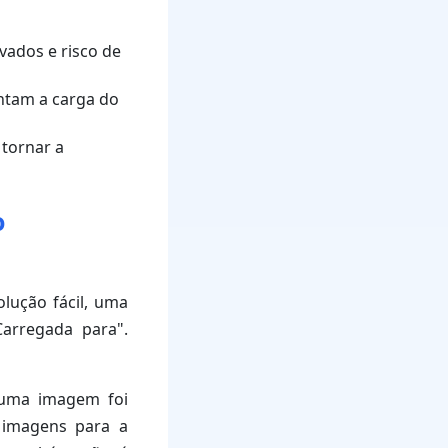
evados e risco de
ntam a carga do
 tornar a
o
lução fácil, uma
Carregada para".
l uma imagem foi
 imagens para a