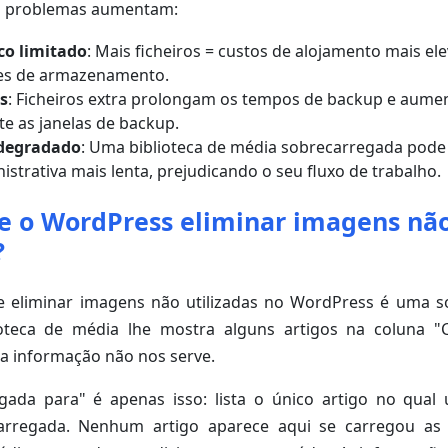
s problemas aumentam:
co limitado
: Mais ficheiros = custos de alojamento mais el
ites de armazenamento.
s
: Ficheiros extra prolongam os tempos de backup e aume
te as janelas de backup.
degradado
: Uma biblioteca de média sobrecarregada pode
istrativa mais lenta, prejudicando o seu fluxo de trabalho.
 o WordPress eliminar imagens nã
?
 eliminar imagens não utilizadas no WordPress é uma so
oteca de média lhe mostra alguns artigos na coluna "
sa informação não nos serve.
gada para" é apenas isso: lista o único artigo no qua
carregada. Nenhum artigo aparece aqui se carregou as