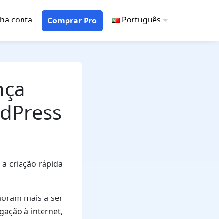
ha conta
Português
Comprar Pro
nça
rdPress
a criação rápida
moram mais a ser
gação à internet,