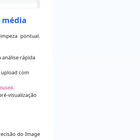
s média
impeza pontual.
 análise rápida
o upload com
unused-
ré-visualização
recisão do Image