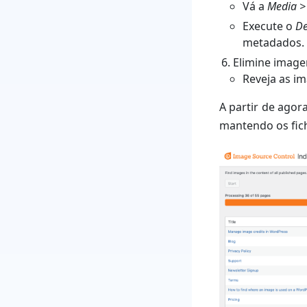
Vá a
Media >
Execute o
De
metadados. 
Elimine image
Reveja as i
A partir de agor
mantendo os fich