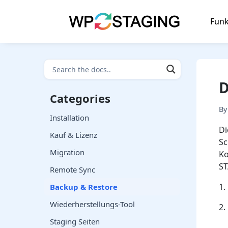
Skip
to
Funk
content
D
Categories
B
Installation
Di
Kauf & Lizenz
Sc
Migration
Ko
ST
Remote Sync
1.
Backup & Restore
Wiederherstellungs-Tool
2.
Staging Seiten