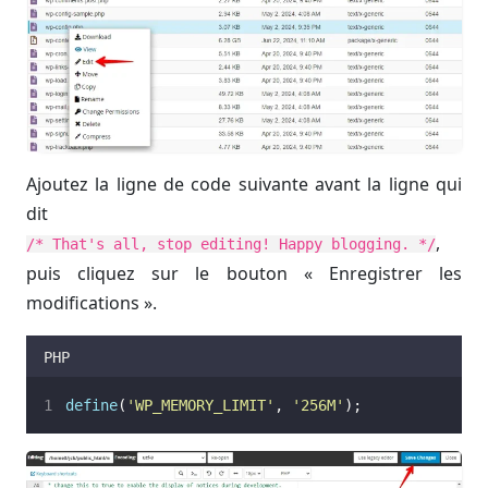
Ajoutez la ligne de code suivante avant la ligne qui
dit
,
/* That's all, stop editing! Happy blogging. */
puis cliquez sur le bouton « Enregistrer les
modifications ».
PHP
define
(
'
WP_MEMORY_LIMIT
'
,
'
256M
'
);